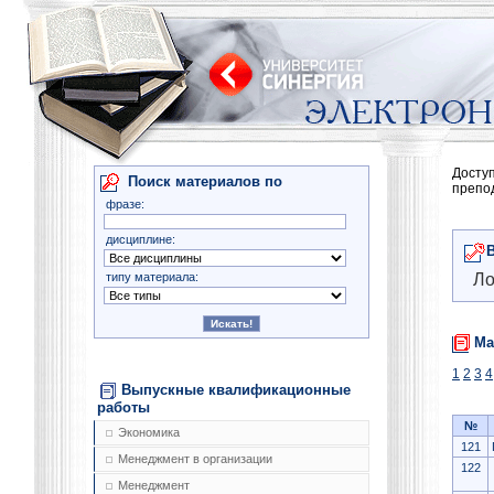
Досту
Поиск материалов по
препо
фразе:
дисциплине:
типу материала:
Ло
Ма
1
2
3
4
Выпускные квалификационные
работы
№
Экономика
121
Менеджмент в организации
122
Менеджмент