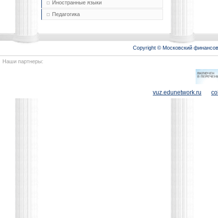
Иностранные языки
Педагогика
Copyright © Московский финансо
Наши партнеры:
vuz.edunetwork.ru
co