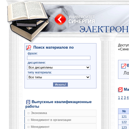
Досту
Поиск материалов по
«Сине
фразе:
дисциплине:
типу материала:
Ло
Ма
1
2
3
4
Выпускные квалификационные
работы
№
Экономика
121
Менеджмент в организации
122
Менеджмент
123