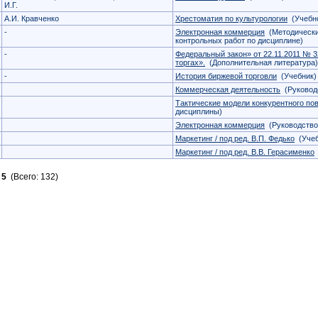
И.Г.
А.И. Кравченко
Хрестоматия по культурологии
(Учебно
-
Электронная коммерция
(Методически
контрольных работ по дисциплине)
-
Федеральный закон» от 22.11.2011 № 
торгах».
(Дополнительная литература)
-
История биржевой торговли
(Учебник)
Коммерческая деятельность
(Руководс
Тактические модели конкурентного по
дисциплины)
Электронная коммерция
(Руководство
Маркетинг / под ред. В.П. Федько
(Учеб
Маркетинг / под ред. В.В. Герасименко
5
(Всего: 132)