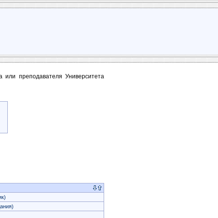
та или преподавателя Университета
к)
ания)