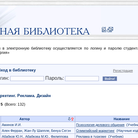
п в электронную библиотеку осуществляется по логину и паролю студен
ргия»
Вход в библиотеку
Регистрация
гин:
Пароль:
ркетинг. Реклама. Дизайн
5
(Всего: 132)
Автор
Название
Аминов И.И.
Психология делового общения
(Учебни
Ален Ферран, Жан-Лу Шаппле, Бенуа Сегэн
Олимпийский маркетинг
(Научные изд
Абабков Ю.Н., Абабкова М.Ю., Филиппова
Реклама в туризме
(Учебник)