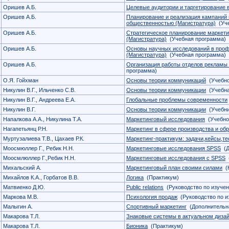
Оришев А.Б.
Целевые аудитории и таргетирование 
Оришев А.Б.
Планирование и реализация кампаний 
общественностью (Магистратура)
(Уче
Оришев А.Б.
Стратегическое планирование маркет
(Магистратура)
(Учебная программа)
Оришев А.Б.
Основы научных исследований в про
(Магистратура)
(Учебная программа)
Оришев А.Б.
Организация работы отделов рекламы 
программа)
О.Я. Гойхман
Основы теории коммуникаций
(Учебно
Никулин В.Г., Ильченко С.В.
Основы теории коммуникации
(Учебна
Никулин В.Г., Андреева Е.А.
Глобальные проблемы современности
Никулин В.Г.
Основы теории коммуникации
(Учебни
Напалкова А.А., Никулина Т.А.
Маркетинговый исследования
(Учебно
Нагапетьянц Р.Н.
Маркетинг в сфере производства и об
Муртузалиева Т.В., Цахаев Р.К.
Маркетинг-практикум: задачи,кейсы,т
Моосмюллер Г., Ребик Н.Н.
Маркетинговые исследования SPSS
(Д
Моосмлюллер Г.,Ребик Н.Н.
Маркетинговые исследования с SPSS
(
Михальский А.
Маркетинговый план своими силами
(Н
Михайлов К.А., Горбатов В.В.
Логика
(Практикум)
Матвиенко Д.Ю.
Public relations
(Руководство по изуче
Маркова М.В.
Психология продаж
(Руководство по и
Малыгин А.
Спортивный маркетинг
(Дополнительна
Макарова Т.Л.
Знаковые системы в актуальном диза
Макарова Т.Л.
Бионика
(Практикум)