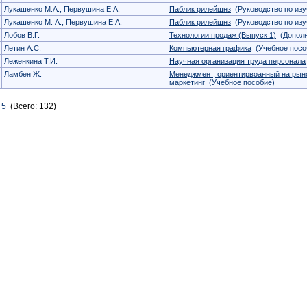
Лукашенко М.А., Первушина Е.А.
Паблик рилейшнз
(Руководство по из
Лукашенко М. А., Первушина Е.А.
Паблик рилейшнз
(Руководство по из
Лобов В.Г.
Технологии продаж (Выпуск 1)
(Дополн
Летин А.С.
Компьютерная графика
(Учебное посо
Леженкина Т.И.
Научная организация труда персонала
Ламбен Ж.
Менеджмент, ориентирвоанный на рыно
маркетинг
(Учебное пособие)
5
(Всего: 132)