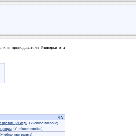
та или преподавателя Университета
ля настоящих леди
(Учебное пособие)
нцепции
(Учебное пособие)
Учебная программа)