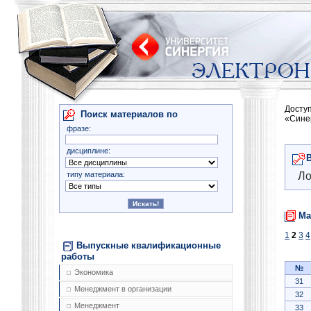
Досту
Поиск материалов по
«Сине
фразе:
дисциплине:
типу материала:
Ло
Ма
1
2
3
4
Выпускные квалификационные
работы
№
Экономика
31
Менеджмент в организации
32
Менеджмент
33