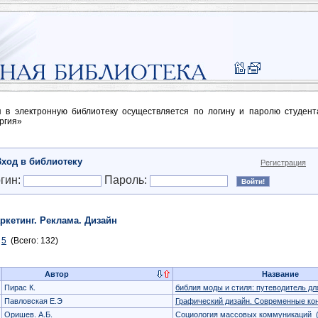
п в электронную библиотеку осуществляется по логину и паролю студен
ргия»
Вход в библиотеку
Регистрация
гин:
Пароль:
ркетинг. Реклама. Дизайн
5
(Всего: 132)
Автор
Название
Пирас К.
библия моды и стиля: путеводитель д
Павловская Е.Э
Графический дизайн. Современные ко
Оришев. А.Б.
Социология массовых коммуникаций
(