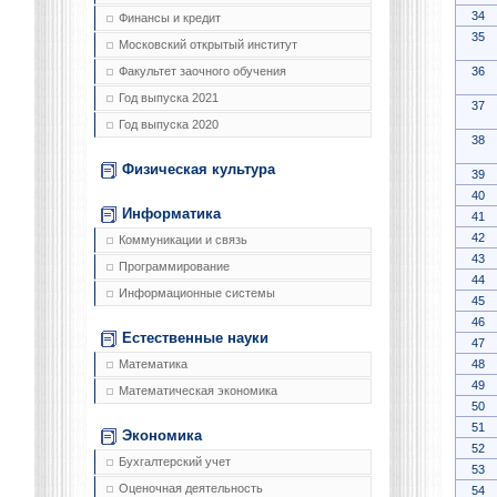
34
Финансы и кредит
35
Московский открытый институт
36
Факультет заочного обучения
Год выпуска 2021
37
Год выпуска 2020
38
Физическая культура
39
40
Информатика
41
42
Коммуникации и связь
43
Программирование
44
Информационные системы
45
46
Естественные науки
47
48
Математика
49
Математическая экономика
50
51
Экономика
52
Бухгалтерский учет
53
Оценочная деятельность
54