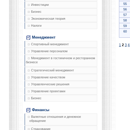
55
Инвестиции
56
Бизнес
57
Экономическая теория
58
Налоги
59
60
Менеджмент
Спортивный менеджмент
1
2
3
4
Управление персоналом
Менеджмент в гостиничном и ресторанном
бизнесе
Стратегический менеджмент
Управление качеством
Управленческие решения
Управление проектами
Бизнес
Финансы
Валютные отношения и денежное
обращение
Страхование