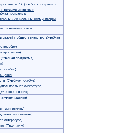
в рекламе и PR
(Учебная программа)
по рекламе и связям с
бная программа)
инговых и социальных коммуникаций
фессиональной сфере
и связей с общественностью
(Учебная
е пособие)
я программа)
(Учебная программа)
к)
е пособие)
ращения
есты
(Учебное пособие)
ополнительная литература)
Учебное пособие)
аучные издания)
нию дисциплины)
зучению дисциплины)
я литература)
йне
(Практикум)