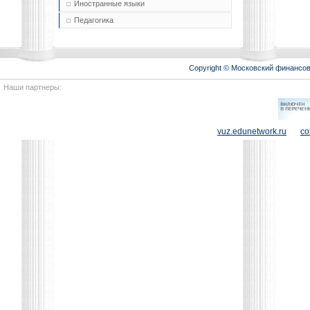
Иностранные языки
Педагогика
Copyright © Московский финансо
Наши партнеры:
vuz.edunetwork.ru
co