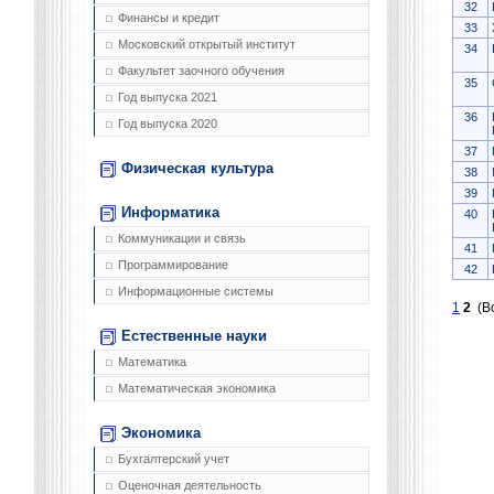
32
Финансы и кредит
33
Московский открытый институт
34
Факультет заочного обучения
35
Год выпуска 2021
36
Год выпуска 2020
37
Физическая культура
38
39
Информатика
40
Коммуникации и связь
41
Программирование
42
Информационные системы
1
2
(Вс
Естественные науки
Математика
Математическая экономика
Экономика
Бухгалтерский учет
Оценочная деятельность