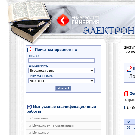
Досту
Поиск материалов по
препо
фразе:
дисциплине:
типу материала:
Ло
Фи
Страх
Выпускные квалификационные
1
2
(Вс
работы
Экономика
№
Менеджмент в организации
31
Менеджмент