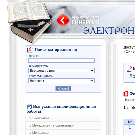
Досту
Поиск материалов по
«Сине
фразе:
дисциплине:
типу материала:
Ло
Фи
Валют
Выпускные квалификационные
1
2
(Вс
работы
Экономика
№
Менеджмент в организации
1
Менеджмент