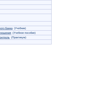
кого Банка
(Учебник)
тношения
(Учебное пособие)
онтроль
(Практикум)