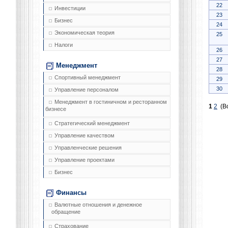
22
Инвестиции
23
Бизнес
24
Экономическая теория
25
Налоги
26
27
Менеджмент
28
Спортивный менеджмент
29
30
Управление персоналом
Менеджмент в гостиничном и ресторанном
1
2
(Вс
бизнесе
Стратегический менеджмент
Управление качеством
Управленческие решения
Управление проектами
Бизнес
Финансы
Валютные отношения и денежное
обращение
Страхование