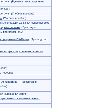
онтроль
(Руководство по изучению
циплины)
онтроль
(Учебное пособие)
ия
(Учебное пособие)
тные операции банка
(Учебное пособие)
ародные расчеты
(Практикум)
ием программы «СА-
ем программы СА-Лизинг
(Руководство
итектура и перспективы развития
обие)
 пособие)
(Аспирантура)
(Презентация)
обие)
 отношения
(Учебник)
 деятельность на рынке ценных