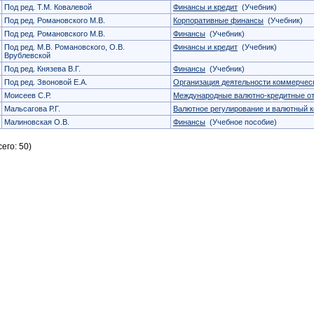
Под ред. Т.М. Ковалевой
Финансы и кредит
(Учебник)
Под ред. Романовского М.В.
Корпоративные финансы
(Учебник)
Под ред. Романовского М.В.
Финансы
(Учебник)
Под ред. М.В. Романовского, О.В.
Финансы и кредит
(Учебник)
Врублевской
Под ред. Князева В.Г.
Финансы
(Учебник)
Под ред. Звоновой Е.А.
Организация деятельности коммерчес
Моисеев С.Р.
Международные валютно-кредитные о
Мальсагова Р.Г.
Валютное регулирование и валютный к
Малиновская О.В.
Финансы
(Учебное пособие)
его: 50)