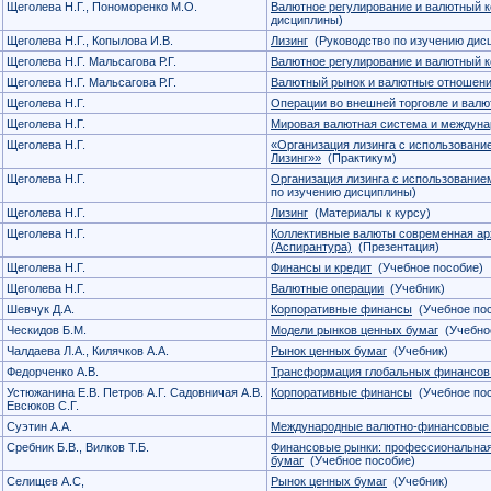
Щеголева Н.Г., Пономоренко М.О.
Валютное регулирование и валютный к
дисциплины)
Щеголева Н.Г., Копылова И.В.
Лизинг
(Руководство по изучению дис
Щеголева Н.Г. Мальсагова Р.Г.
Валютное регулирование и валютный к
Щеголева Н.Г. Мальсагова Р.Г.
Валютный рынок и валютные отношен
Щеголева Н.Г.
Операции во внешней торговле и валю
Щеголева Н.Г.
Мировая валютная система и междун
Щеголева Н.Г.
«Организация лизинга с использован
Лизинг»»
(Практикум)
Щеголева Н.Г.
Организация лизинга с использовани
по изучению дисциплины)
Щеголева Н.Г.
Лизинг
(Материалы к курсу)
Щеголева Н.Г.
Коллективные валюты современная арх
(Аспирантура)
(Презентация)
Щеголева Н.Г.
Финансы и кредит
(Учебное пособие)
Щеголева Н.Г.
Валютные операции
(Учебник)
Шевчук Д.А.
Корпоративные финансы
(Учебное пос
Ческидов Б.М.
Модели рынков ценных бумаг
(Учебное
Чалдаева Л.А., Килячков А.А.
Рынок ценных бумаг
(Учебник)
Федорченко А.В.
Трансформация глобальных финансов 
Устюжанина Е.В. Петров А.Г. Садовничая А.В.
Корпоративные финансы
(Учебное пос
Евсюков С.Г.
Суэтин А.А.
Международные валютно-финансовые
Сребник Б.В., Вилков Т.Б.
Финансовые рынки: профессиональная
бумаг
(Учебное пособие)
Селищев А.С,
Рынок ценных бумаг
(Учебник)