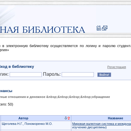
п в электронную библиотеку осуществляется по логину и паролю студен
ргия»
Вход в библиотеку
Регистрация
гин:
Пароль:
нансы
ные отношения и денежное &nbsp;&nbsp;&nbsp;&nbsp;обращение
его: 50)
Автор
Название
Щеголева Н.Г., Пономоренко М.О.
Мировая валютная система и междун
изучению дисциплины)