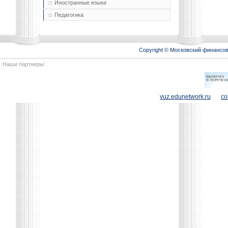
Иностранные языки
Педагогика
Copyright © Московский финансо
Наши партнеры:
vuz.edunetwork.ru
co