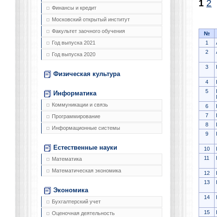
1
2
(
Финансы и кредит
Московский открытый институт
Факультет заочного обучения
№
1
Год выпуска 2021
2
Год выпуска 2020
3
Физическая культура
4
5
Информатика
Коммуникации и связь
6
7
Программирование
8
Информационные системы
9
Естественные науки
10
11
Математика
Математическая экономика
12
13
Экономика
14
Бухгалтерский учет
15
Оценочная деятельность