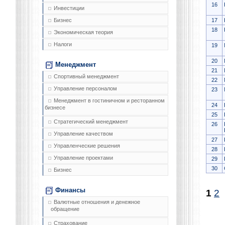
16
Инвестиции
17
Бизнес
18
Экономическая теория
Налоги
19
20
Менеджмент
21
Спортивный менеджмент
22
Управление персоналом
23
Менеджмент в гостиничном и ресторанном
24
бизнесе
25
Стратегический менеджмент
26
Управление качеством
27
Управленческие решения
28
Управление проектами
29
30
Бизнес
Финансы
1
2
(
Валютные отношения и денежное
обращение
Страхование