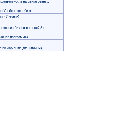
 деятельность на рынке ценных
н
(Учебное пособие)
ии
(Учебник)
принятия бизнес-решений 8-е
ебная программа)
о по изучению дисциплины)