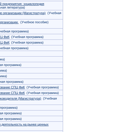
й предприятия: энциклопедия
ная литература)
 организации (Магистратура)
(Учебная
рганизации.
(Учебное пособие)
чебная программа)
ПЦ ФиК
(Учебная программа)
ПЦ ФиК
(Учебная программа)
ебная программа)
ма)
я программа)
мма)
мма)
ная программа)
рование СПЦ ФиК
(Учебная программа)
рование СПЦ ФиК
(Учебная программа)
ководителя (Магистратура)
(Учебная
программа)
ая программа)
ая программа)
 деятельность на рынке ценных