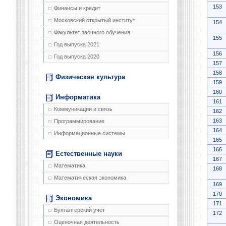
153
Финансы и кредит
Московский открытый институт
154
Факультет заочного обучения
155
Год выпуска 2021
156
Год выпуска 2020
157
158
Физическая культура
159
160
Информатика
161
Коммуникации и связь
162
163
Программирование
164
Информационные системы
165
166
Естественные науки
167
Математика
168
Математическая экономика
169
170
Экономика
171
Бухгалтерский учет
172
Оценочная деятельность