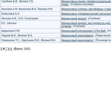
Сребник Б.В., Вилков Т.Б.
Финансовые рынки: профессиональная
бумаг
(Учебное пособие)
Балтина А.М. Волохина В.А. Попова Н.В.
Финансовые ситемы зарубежных стра
Бобылева А.З.
Финансовые управленческие технолог
Ионова А.Ф., Н.Н. Селезнева
Финансовый анализ
(Учебник)
Р.С. Хиггинс
Финансовый анализ: инструменты для 
издание
(Учебник)
Шарапова Л.В.
Финансовый контроллинг СПЦ ФиК
(Уч
Леднев В.А., Волнин В.А.
Финансовый менеджмент
(Практикум)
Новашина Т.С., Карпунин В.И., Волнин В.А.
Финансовый менеджмент
(Руководств
5
6
7
8
9
(Всего: 242)