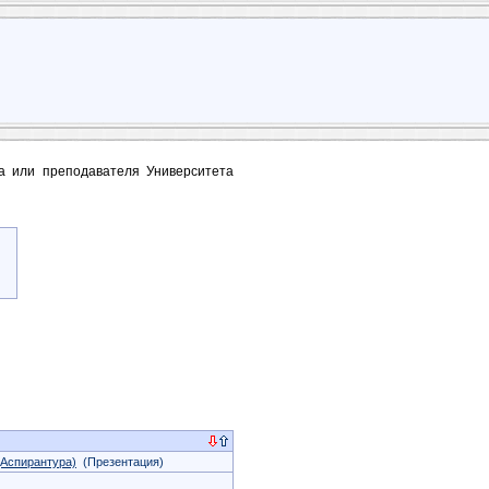
та или преподавателя Университета
(Аспирантура)
(Презентация)