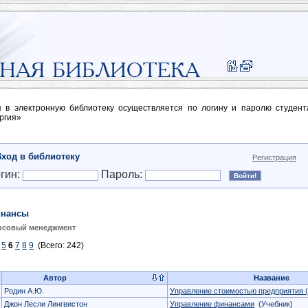
п в электронную библиотеку осуществляется по логину и паролю студен
ргия»
Вход в библиотеку
Регистрация
гин:
Пароль:
нансы
нсовый менеджмент
5
6
7
8
9
(Всего: 242)
Автор
Название
Родин А.Ю.
Управление стоимостью предприятия 
Джон Лесли Лингвистон
Управление финансами
(Учебник)