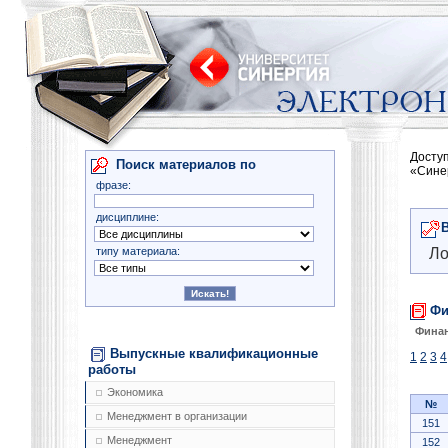
Досту
Поиск материалов по
«Сине
фразе:
дисциплине:
типу материала:
Ло
Фи
Фина
Выпускные квалификационные
1
2
3
4
работы
Экономика
№
Менеджмент в организации
151
Менеджмент
152