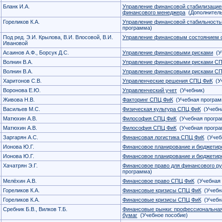
Бланк И.А.
Управление финансовой стабилизацие
финансового менеджера
(Дополнитель
Гореликов К.А.
Управление финансовой стабильностью
программа)
Под ред. Э.И. Крылова, В.И. Влосовой, В.И.
Управление финансовым состоянием о
Ивановой
Асаинов А.Ф., Борсук Д.С.
Управление финансовыми рисками
(У
Волнин В.А.
Управление финансовыми рисками С
Волнин В.А.
Управление финансовыми рисками С
Харитонов С.В.
Управленческие решения СПЦ ФиК
(Уч
Воронова Е.Ю.
Управленческий учет
(Учебник)
Живова Н.В.
Факторинг СПЦ ФиК
(Учебная програм
Васильев М.С.
Физическая культура СПЦ ФиК
(Учебна
Матюхин А.В.
Философия СПЦ ФиК
(Учебная програ
Матюхин А.В.
Философия СПЦ ФиК
(Учебная програ
Заргарян А.С.
Финансовая логистика СПЦ ФиК
(Учеб
Ионова Ю.Г.
Финансовое планирование и бюджети
Ионова Ю.Г.
Финансовое планирование и бюджети
Хачатрян Э.Г.
Финансовое право для финансового ру
программа)
Мелёхин А.В.
Финансовое право СПЦ ФиК
(Учебная 
Гореликов К.А.
Финансовые кризисы СПЦ ФиК
(Учебн
Гореликов К.А.
Финансовые кризисы СПЦ ФиК
(Учебн
Сребник Б.В., Вилков Т.Б.
Финансовые рынки: профессиональная
бумаг
(Учебное пособие)