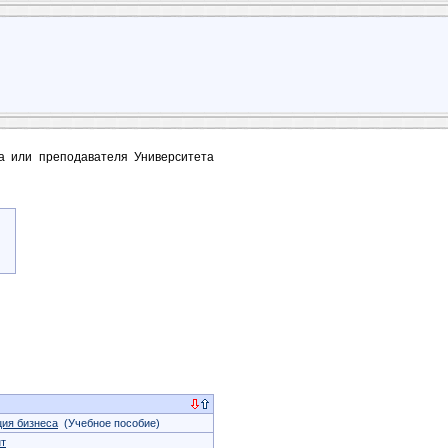
та или преподавателя Университета
ция бизнеса
(Учебное пособие)
т