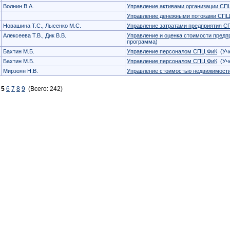
Волнин В.А.
Управление активами организации СП
Управление денежными потоками СПЦ
Новашина Т.С., Лысенко М.С.
Управление затратами предприятия С
Алексеева Т.В., Дик В.В.
Управление и оценка стоимости предп
программа)
Бахтин М.Б.
Управление персоналом СПЦ ФиК
(Уче
Бахтин М.Б.
Управление персоналом СПЦ ФиК
(Уче
Мирзоян Н.В.
Управление стоимостью недвижимост
5
6
7
8
9
(Всего: 242)