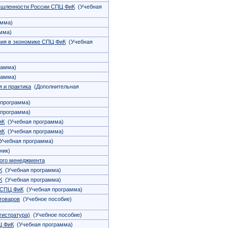
ышленности России СПЦ ФиК
(Учебная
амма)
мма)
ния в экономике СПЦ ФиК
(Учебная
рамма)
рамма)
я и практика
(Дополнительная
программа)
программа)
иК
(Учебная программа)
иК
(Учебная программа)
Учебная программа)
ник)
ого менеджмента
К
(Учебная программа)
К
(Учебная программа)
а СПЦ ФиК
(Учебная программа)
товаров
(Учебное пособие)
гистратура)
(Учебное пособие)
Ц ФиК
(Учебная программа)