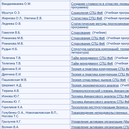
Ванданимаева О.М.
Создание стоимости в отраслях пром
программа)
Муштук О.З.
Социология СПЦ ФиК
(Учебная прогр
Жирнова О.Л., Улитина Е.В.
Статистика СПЦ ФиК
(Учебная програ
Леднева О.В.
Статистические методы прогнозирова
программа)
Гомелля В.Б.
Страхование
(Учебник)
Романова М.В.
Страхование СПЦ ФиК
(Учебная прог
Романова М.В.
Страхование СПЦ ФиК
(Учебная прог
Рудык Н.Б.
Структура капитала корпораций: теори
литература)
Телегина Т.В.
Тайм-менеджмент СПЦ ФиК
(Учебная 
Телегина Т.В.
Тайм-менеджмент СПЦ ФиК
(Учебная 
Дрючина Е.И.
Теория и практика конкуренции СПЦ Ф
Дрючина Е.И.
Теория и практика конкуренции СПЦ Ф
Пашковская М.В.
Теория отраслевых рынков СПЦ ФиК
(
Шеремет А.Д.
Теория экономического анализа
(Учеб
Тюрина А.В.
Терминологический словарь финансов
Ионова Ю.Г.
Техника финансового анализа СПЦ Фи
Ионова Ю. Г.
Техника финансового анализа СПЦ Фи
Гореликов К.А.
Технологии реструктуризации бизнес
Голубенко О.А., Новопавловская В.П.,
Товароведение непродовольственных 
Носова Т.С.
Грызунов К.Г.
Управление активами организации (Ма
Волнин В.А.
Управление активами организации СП