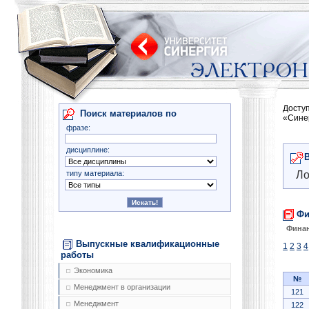
Досту
Поиск материалов по
«Сине
фразе:
дисциплине:
типу материала:
Ло
Фи
Фина
Выпускные квалификационные
1
2
3
4
работы
Экономика
№
Менеджмент в организации
121
Менеджмент
122