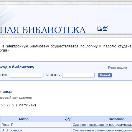
п в электронную библиотеку осуществляется по логину и паролю студен
ргия»
Вход в библиотеку
Регистрация
гин:
Пароль:
нансы
нсовый менеджмент
5
6
7
8
9
(Всего: 242)
Автор
Название
Гохан П.
Слияния, поглощения и реструктуриза
В. В. Бочаров
Современный финансовый менеджмен