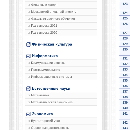
123
Финансы и кредит
Московский открытый институт
124
125
Факультет заочного обучения
126
Год выпуска 2021
Год выпуска 2020
127
128
129
Физическая культура
130
Информатика
131
Коммуникации и связь
132
133
Программирование
134
Информационные системы
135
136
Естественные науки
137
Математика
138
Математическая экономика
139
140
141
Экономика
Бухгалтерский учет
142
Оценочная деятельность
143