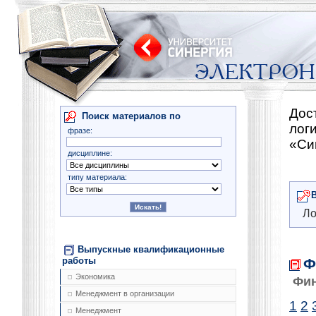
Дос
Поиск материалов по
лог
фразе:
«Си
дисциплине:
типу материала:
Ло
Выпускные квалификационные
Ф
работы
Экономика
Фи
Менеджмент в организации
1
2
Менеджмент