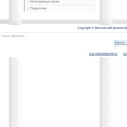
Иностранные языки
Педагогика
Copyright © Московский финансо
Наши партнеры:
vuz.edunetwork.ru
co