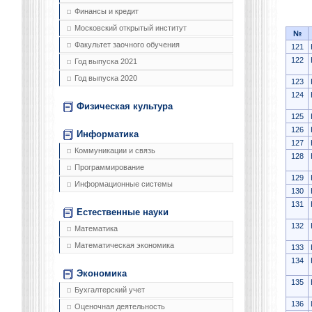
Финансы и кредит
Московский открытый институт
№
Факультет заочного обучения
121
122
Год выпуска 2021
Год выпуска 2020
123
124
Физическая культура
125
126
Информатика
127
Коммуникации и связь
128
Программирование
129
Информационные системы
130
131
Естественные науки
132
Математика
Математическая экономика
133
134
Экономика
135
Бухгалтерский учет
136
Оценочная деятельность