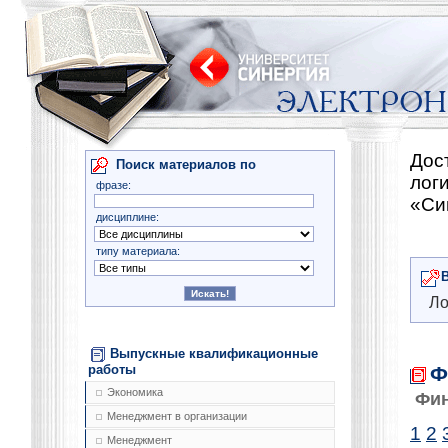
Дос
Поиск материалов по
лог
фразе:
«Си
дисциплине:
типу материала:
Ло
Выпускные квалификационные
Ф
работы
Экономика
Фи
Менеджмент в организации
1
2
Менеджмент