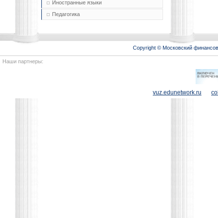
Иностранные языки
Педагогика
Copyright © Московский финансо
Наши партнеры:
vuz.edunetwork.ru
co