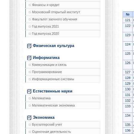
Финансы и кредит
Московский открытый институт
№
Факультет заочного обучения
121
122
Год выпуска 2021
Год выпуска 2020
123
124
Физическая культура
125
Информатика
126
Коммуникации и связь
Программирование
127
128
Информационные системы
129
130
Естественные науки
131
Математика
132
Математическая экономика
133
134
Экономика
Бухгалтерский учет
135
136
Оценочная деятельность