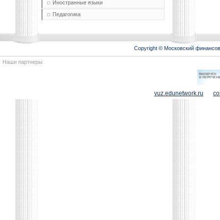
Иностранные языки
Педагогика
Copyright © Московский финансо
Наши партнеры:
vuz.edunetwork.ru
co