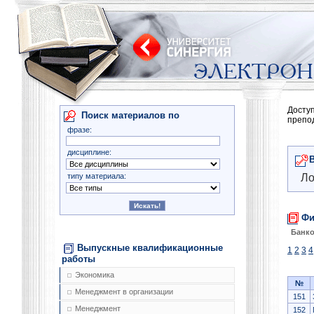
Досту
Поиск материалов по
препо
фразе:
дисциплине:
типу материала:
Ло
Фи
Банко
Выпускные квалификационные
1
2
3
4
работы
Экономика
№
Менеджмент в организации
151
Менеджмент
152