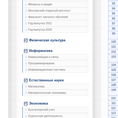
93
Финансы и кредит
94
Московский открытый институт
95
Факультет заочного обучения
96
Год выпуска 2021
97
98
Год выпуска 2020
99
Физическая культура
100
101
Информатика
102
103
Коммуникации и связь
Программирование
104
Информационные системы
105
106
107
Естественные науки
108
Математика
109
Математическая экономика
110
111
Экономика
112
Бухгалтерский учет
113
Оценочная деятельность