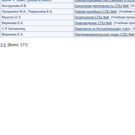
Френк Ч. Эванс, Дэвид М.Бишоп
Оценка компаний при слияниях и погл
Косорукова И.В.
Оценочная деятельность СПЦ ФиК
(Уч
Лукашенко М.А., Первушина Е.А.
Паблик рилейшнз СПЦ ФиК
(Учебная 
Муштук О.З.
Политология СПЦ ФиК
(Учебная прогр
Веринова Е.А.
Правоведение СПЦ ФиК
(Учебная про
С.Р. Богомолец
Практикум по бухгалтерскому учёту
(П
Веринова Е.А.
Предпринимательское право СПЦ ФиК
5
6
(Всего: 177)