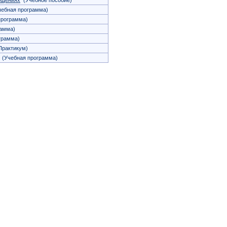
ощениях
(Учебное пособие)
ебная программа)
программа)
амма)
грамма)
рактикум)
(Учебная программа)