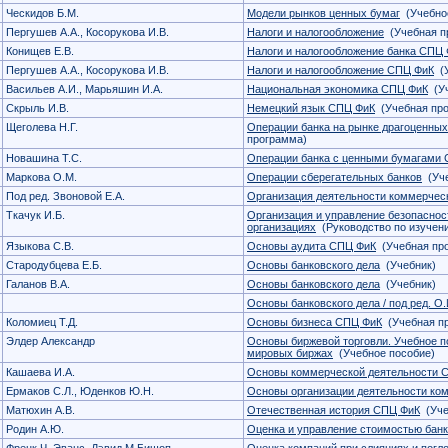
Ческидов Б.М.
Модели рынков ценных бумаг
(Учебное
Пергушев А.А., Косорукова И.В.
Налоги и налогообложение
(Учебная п
Конищев Е.В.
Налоги и налогообложение банка СПЦ
Пергушев А.А., Косорукова И.В.
Налоги и налогообложение СПЦ ФиК
(У
Васильев А.И., Марьяшин И.А.
Национальная экономика СПЦ ФиК
(Уч
Скрыль И.В.
Немецкий язык СПЦ ФиК
(Учебная пр
Щеголева Н.Г.
Операции банка на рынке драгоценны
программа)
Новашина Т.С.
Операции банка с ценными бумагами
Маркова О.М.
Операции сберегательных банков
(Уче
Под ред. Звоновой Е.А.
Организация деятельности коммерчес
Ткачук И.Б.
Организация и управление безопасно
организациях
(Руководство по изучен
Языкова С.В.
Основы аудита СПЦ ФиК
(Учебная пр
Стародубцева Е.Б.
Основы банковского дела
(Учебник)
Галанов В.А.
Основы банковского дела
(Учебник)
Основы банковского дела / под ред. О
Коломиец Т.Д.
Основы бизнеса СПЦ ФиК
(Учебная п
Элдер Александр
Основы биржевой торговли. Учебное по
мировых биржах
(Учебное пособие)
Кашаева И.А.
Основы коммерческой деятельности 
Ермаков С.Л., Юденков Ю.Н.
Основы организации деятельности ко
Матюхин А.В.
Отечественная история СПЦ ФиК
(Уче
Родин А.Ю.
Оценка и управление стоимостью бан