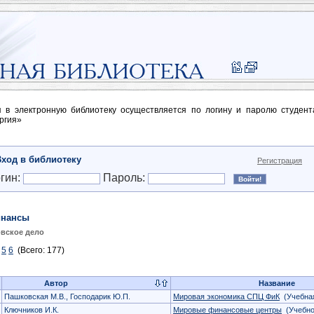
п в электронную библиотеку осуществляется по логину и паролю студен
ргия»
Вход в библиотеку
Регистрация
гин:
Пароль:
нансы
вское дело
5
6
(Всего: 177)
Автор
Название
Пашковская М.В., Господарик Ю.П.
Мировая экономика СПЦ ФиК
(Учебная
Ключников И.К.
Мировые финансовые центры
(Учебно