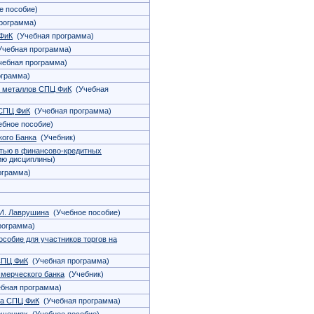
 пособие)
рограмма)
 ФиК
(Учебная программа)
чебная программа)
ебная программа)
ограмма)
х металлов СПЦ ФиК
(Учебная
 СПЦ ФиК
(Учебная программа)
бное пособие)
кого Банка
(Учебник)
стью в финансово-кредитных
ию дисциплины)
ограмма)
.И. Лаврушина
(Учебное пособие)
рограмма)
собие для участников торгов на
СПЦ ФиК
(Учебная программа)
ммерческого банка
(Учебник)
бная программа)
ка СПЦ ФиК
(Учебная программа)