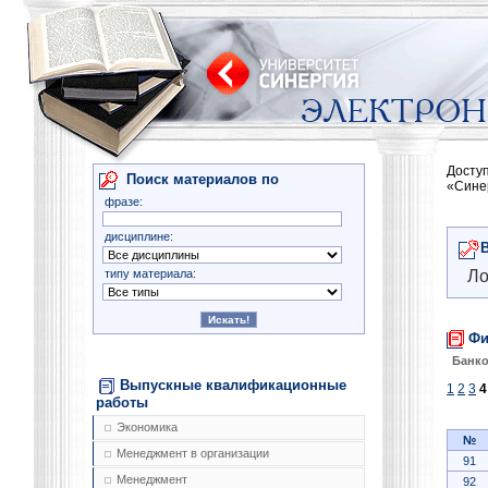
Досту
Поиск материалов по
«Сине
фразе:
дисциплине:
типу материала:
Ло
Фи
Банко
Выпускные квалификационные
1
2
3
4
работы
Экономика
№
Менеджмент в организации
91
Менеджмент
92