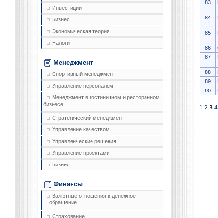
83
Инвестиции
84
Бизнес
Экономическая теория
85
Налоги
86
87
Менеджмент
88
Спортивный менеджмент
89
Управление персоналом
90
Менеджмент в гостиничном и ресторанном
бизнесе
1
2
3
4
Стратегический менеджмент
Управление качеством
Управленческие решения
Управление проектами
Бизнес
Финансы
Валютные отношения и денежное
обращение
Страхование