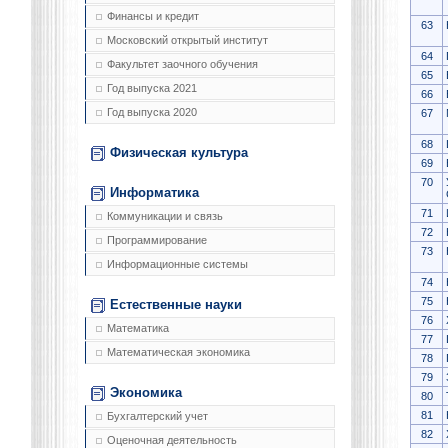
Финансы и кредит
63
Московский открытый институт
64
Факультет заочного обучения
65
Год выпуска 2021
66
Год выпуска 2020
67
68
Физическая культура
69
70
Информатика
71
Коммуникации и связь
72
Программирование
73
Информационные системы
74
75
Естественные науки
76
Математика
77
Математическая экономика
78
79
Экономика
80
81
Бухгалтерский учет
82
Оценочная деятельность