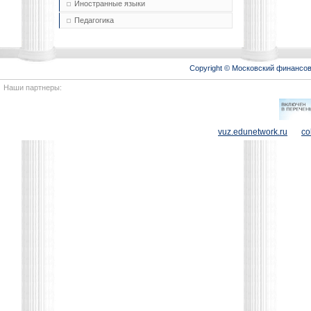
Иностранные языки
Педагогика
Copyright © Московский финансо
Наши партнеры:
vuz.edunetwork.ru
co