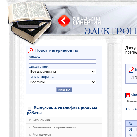
Досту
Поиск материалов по
препо
фразе:
дисциплине:
типу материала:
Ло
Фи
Банко
Выпускные квалификационные
1
2
3
4
работы
Экономика
№
Менеджмент в организации
61
Менеджмент
62