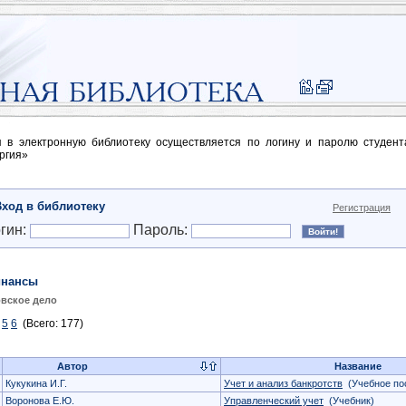
п в электронную библиотеку осуществляется по логину и паролю студен
ргия»
Вход в библиотеку
Регистрация
гин:
Пароль:
нансы
вское дело
5
6
(Всего: 177)
Автор
Название
Кукукина И.Г.
Учет и анализ банкротств
(Учебное по
Воронова Е.Ю.
Управленческий учет
(Учебник)