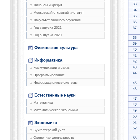
33
Финансы и кредит
34
Московский открытый институт
35
Факультет заочного обучения
36
Год выпуска 2021
37
Год выпуска 2020
38
39
Физическая культура
40
41
Информатика
42
43
Коммуникации и связь
44
Программирование
Информационные системы
45
46
Естественные науки
47
Математика
48
Математическая экономика
49
50
51
Экономика
52
Бухгалтерский учет
Оценочная деятельность
53