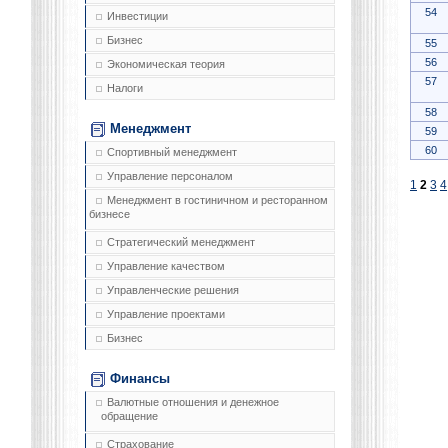
54
Инвестиции
Бизнес
55
56
Экономическая теория
57
Налоги
58
Менеджмент
59
60
Спортивный менеджмент
Управление персоналом
1
2
3
4
Менеджмент в гостиничном и ресторанном
бизнесе
Стратегический менеджмент
Управление качеством
Управленческие решения
Управление проектами
Бизнес
Финансы
Валютные отношения и денежное
обращение
Страхование