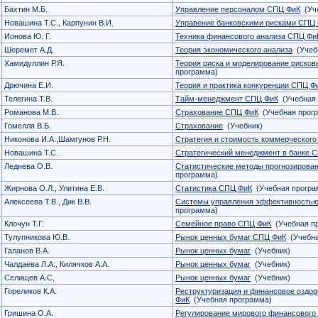
Бахтин М.Б.
Управление персоналом СПЦ ФиК
(Уче
Новашина Т.С., Карпунин В.И.
Управение банковскими рисками СПЦ
Ионова Ю. Г.
Техника финансового анализа СПЦ Фи
Шеремет А.Д.
Теория экономического анализа
(Учеб
Хамидуллин Р.Я.
Теория риска и моделирование риско
программа)
Дрючина Е.И.
Теория и практика конкуренции СПЦ Ф
Телегина Т.В.
Тайм-менеджмент СПЦ ФиК
(Учебная 
Романова М.В.
Страхование СПЦ ФиК
(Учебная прог
Гомелля В.Б.
Страхование
(Учебник)
Никонова И.А.,Шамгунов Р.Н.
Стратегия и стоимость коммерческого
Новашина Т.С.
Стратегический менеджмент в банке 
Леднева О.В.
Статистические методы прогнозирова
программа)
Жирнова О.Л., Улитина Е.В.
Статистика СПЦ ФиК
(Учебная програ
Алексеева Т.В., Дик В.В.
Системы управления эффективностью
программа)
Клочун Т.Г.
Семейное право СПЦ ФиК
(Учебная п
Тулупникова Ю.В.
Рынок ценных бумаг СПЦ ФиК
(Учебна
Галанов В.А.
Рынок ценных бумаг
(Учебник)
Чалдаева Л.А., Килячков А.А.
Рынок ценных бумаг
(Учебник)
Селищев А.С,
Рынок ценных бумаг
(Учебник)
Гореликов К.А.
Реструктуризация и финансовое оздо
ФиК
(Учебная программа)
Гришина О.А.
Регулирование мирового финансового