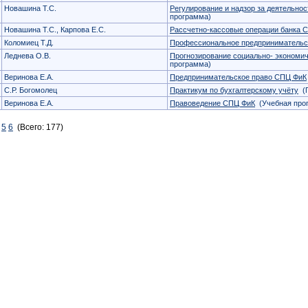
Новашина Т.С.
Регулирование и надзор за деятельно
программа)
Новашина Т.С., Карпова Е.С.
Рассчетно-кассовые операции банка 
Коломиец Т.Д.
Профессиональное предпринимательс
Леднева О.В.
Прогнозирование социально- экономи
программа)
Веринова Е.А.
Предпринимательское право СПЦ ФиК
С.Р. Богомолец
Практикум по бухгалтерскому учёту
(П
Веринова Е.А.
Правоведение СПЦ ФиК
(Учебная про
5
6
(Всего: 177)