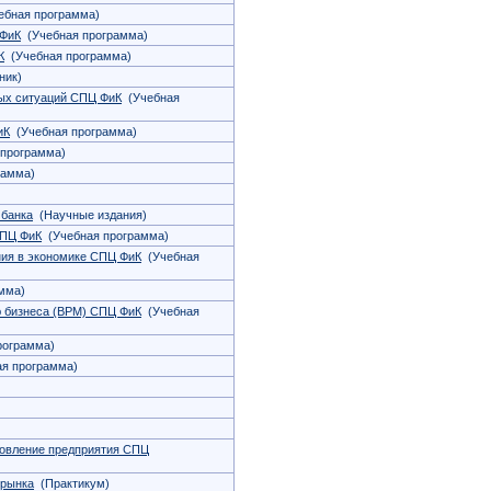
бная программа)
 ФиК
(Учебная программа)
К
(Учебная программа)
ник)
вых ситуаций СПЦ ФиК
(Учебная
иК
(Учебная программа)
программа)
рамма)
 банка
(Научные издания)
СПЦ ФиК
(Учебная программа)
ния в экономике СПЦ ФиК
(Учебная
мма)
 бизнеса (BPM) СПЦ ФиК
(Учебная
рограмма)
я программа)
ровление предприятия СПЦ
 рынка
(Практикум)