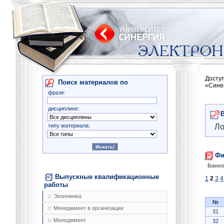
Досту
Поиск материалов по
«Сине
фразе:
дисциплине:
типу материала:
Ло
Фи
Банко
Выпускные квалификационные
1
2
3
4
работы
Экономика
№
Менеджмент в организации
31
Менеджмент
32