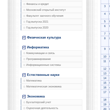
Финансы и кредит
3
Московский открытый институт
4
Факультет заочного обучения
5
Год выпуска 2021
6
Год выпуска 2020
7
Физическая культура
8
Информатика
9
Коммуникации и связь
10
Программирование
11
Информационные системы
12
13
Естественные науки
14
Математика
15
Математическая экономика
16
17
Экономика
18
Бухгалтерский учет
19
Оценочная деятельность
20