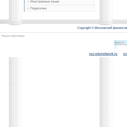
Иностранные языки
Педагогика
Copyright © Московский финансо
Наши партнеры:
vuz.edunetwork.ru
co