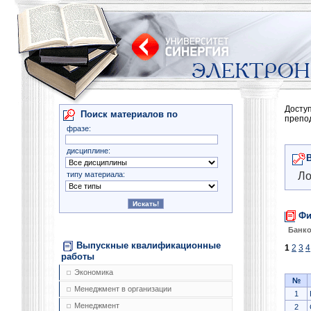
Досту
Поиск материалов по
препо
фразе:
дисциплине:
типу материала:
Ло
Фи
Банко
Выпускные квалификационные
1
2
3
4
работы
Экономика
№
Менеджмент в организации
1
Менеджмент
2