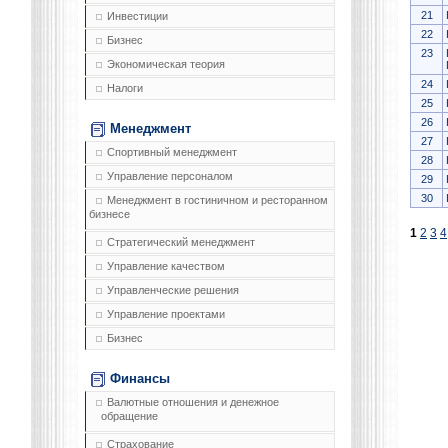
21
Инвестиции
22
Бизнес
23
Экономическая теория
24
Налоги
25
26
Менеджмент
27
Спортивный менеджмент
28
Управление персоналом
29
30
Менеджмент в гостиничном и ресторанном
бизнесе
1
2
3
4
Стратегический менеджмент
Управление качеством
Управленческие решения
Управление проектами
Бизнес
Финансы
Валютные отношения и денежное
обращение
Страхование