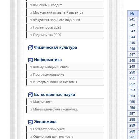
Финансы и кредит
Московский открытый институт
№
241
Факультет заочного обучения
242
Год выпуска 2021
243
Год выпуска 2020
244
245
Физическая культура
246
247
Информатика
248
249
Коммуникации и связь
250
Программирование
251
Информационные системы
252
253
Естественные науки
254
255
Математика
256
Математическая экономика
257
258
Экономика
259
Бухгалтерский учет
260
Оценочная деятельность
261