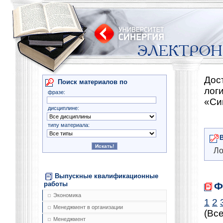
Дос
Поиск материалов по
лог
фразе:
«Си
дисциплине:
типу материала:
Ло
Выпускные квалификационные
Ф
работы
Экономика
1
2
Менеджмент в организации
(Все
Менеджмент