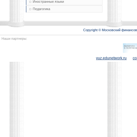
Иностранные языки
Педагогика
Copyright © Московский финансо
Наши партнеры:
vuz.edunetwork.ru
co