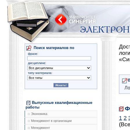
Дос
Поиск материалов по
лог
фразе:
«Си
дисциплине:
типу материала:
Ло
Выпускные квалификационные
Ф
работы
Экономика
1
2
Менеджмент в организации
(Все
Менеджмент