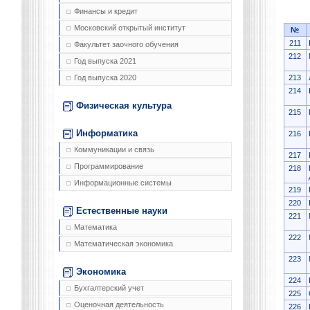
Финансы и кредит
Московский открытый институт
№
211
Факультет заочного обучения
212
Год выпуска 2021
213
Год выпуска 2020
214
Физическая культура
215
Информатика
216
Коммуникации и связь
217
Программирование
218
Информационные системы
219
220
Естественные науки
221
Математика
222
Математическая экономика
223
Экономика
224
Бухгалтерский учет
225
Оценочная деятельность
226