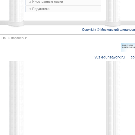
Иностранные языки
Педагогика
Copyright © Московский финансо
Наши партнеры:
vuz.edunetwork.ru
co