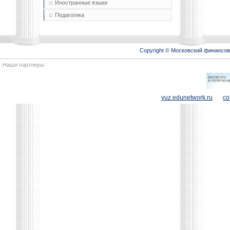
Иностранные языки
Педагогика
Copyright © Московский финансо
Наши партнеры:
vuz.edunetwork.ru
co