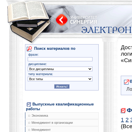
Дос
Поиск материалов по
лог
фразе:
«Си
дисциплине:
типу материала:
Ло
Выпускные квалификационные
Ф
работы
Экономика
1
2
Менеджмент в организации
(Все
Менеджмент