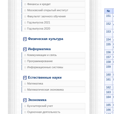
Финансы и кредит
Московский открытый институт
№
151
Факультет заочного обучения
Год выпуска 2021
152
Год выпуска 2020
153
Физическая культура
154
155
Информатика
156
Коммуникации и связь
157
Программирование
158
159
Информационные системы
160
Естественные науки
161
Математика
162
Математическая экономика
163
164
Экономика
165
Бухгалтерский учет
166
Оценочная деятельность