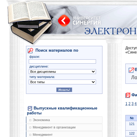
Досту
Поиск материалов по
«Сине
фразе:
дисциплине:
типу материала:
Ло
Фи
1
2
3
4
Выпускные квалификационные
работы
№
Экономика
121
Менеджмент в организации
122
Менеджмент