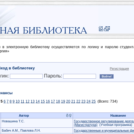
п в электронную библиотеку осуществляется по логину и паролю студен
ргия»
Вход в библиотеку
Регистрация
гин:
Пароль:
нансы
5
6
7
8
9
10
11
12
13
14
15
16
17
18
19
20
21
22
23
24
25
(Всего: 734)
Автор
Название
Новашина Т.С.
Государственное регулирование деяте
(Магистратура)
(Учебная программа)
Бабич А.М., Павлова Л.Н.
Государственные и муниципальные ф