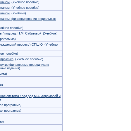
инансы
(Учебное пособие)
инансы
(Учебное пособие)
инансы
(Учебник)
инансы: финансирование социальных
ебное пособие)
 / под ред. Н.М. Сабитовой
(Учебник)
рограмма)
Гражданский процесс) СПЦ Ю
(Учебная
ое пособие)
 практика
(Учебное пособие)
 другие финансовые посредники в
ные издания)
мма)
е)
тная система / под ред М.А. Абрамовой и
)
ая программа)
ая программа)
ие)