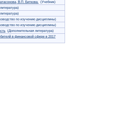
Катасонова, В.П. Биткова.
(Учебник)
литература)
литература)
оводство по изучению дисциплины)
оводство по изучению дисциплины)
ость
(Дополнительная литература)
ебителй в финансовой сфере в 2017