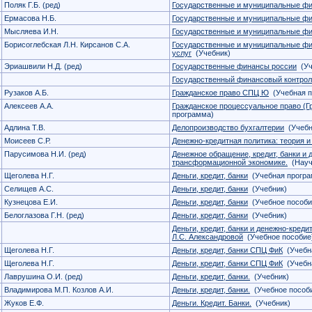
Поляк Г.Б. (ред)
Государственные и муниципальные ф
Ермасова Н.Б.
Государственные и муниципальные ф
Мысляева И.Н.
Государственные и муниципальные ф
Борисоглебская Л.Н. Кирсанов С.А.
Государственные и муниципальные ф
услуг
(Учебник)
Эриашвили Н.Д. (ред)
Государственные финансы россии
(Уч
Государственный финансовый контроль
Рузаков А.Б.
Гражданское право СПЦ Ю
(Учебная п
Алексеев А.А.
Гражданское процессуальное право (
программа)
Адлина Т.В.
Делопроизводство бухгалтерии
(Учебн
Моисеев С.Р.
Денежно-кредитная политика: теория и
Парусимова Н.И. (ред)
Денежное обращение, кредит, банки и
трансформационной экономике.
(Науч
Щеголева Н.Г.
Деньги, кредит, банки
(Учебная програ
Селищев А.С.
Деньги, кредит, банки
(Учебник)
Кузнецова Е.И.
Деньги, кредит, банки
(Учебное пособи
Белоглазова Г.Н. (ред)
Деньги, кредит, банки
(Учебник)
Деньги, кредит, банки и денежно-креди
Л.С. Александровой
(Учебное пособие
Щеголева Н.Г.
Деньги, кредит, банки СПЦ ФиК
(Учебн
Щеголева Н.Г.
Деньги, кредит, банки СПЦ ФиК
(Учебн
Лаврушина О.И. (ред)
Деньги, кредит, банки.
(Учебник)
Владимирова М.П. Козлов А.И.
Деньги, кредит, банки.
(Учебное пособ
Жуков Е.Ф.
Деньги. Кредит. Банки.
(Учебник)