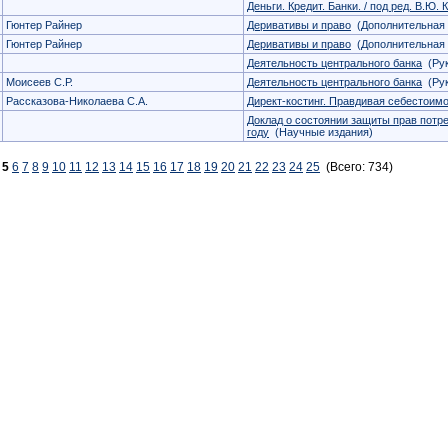
Деньги. Кредит. Банки. / под ред. В.Ю. 
Гюнтер Райнер
Деривативы и право
(Дополнительная 
Гюнтер Райнер
Деривативы и право
(Дополнительная 
Деятельность центрального банка
(Рук
Моисеев С.Р.
Деятельность центрального банка
(Рук
Рассказова-Николаева С.А.
Директ-костинг. Правдивая себестоим
Доклад о состоянии защиты прав потр
году
(Научные издания)
5
6
7
8
9
10
11
12
13
14
15
16
17
18
19
20
21
22
23
24
25
(Всего: 734)