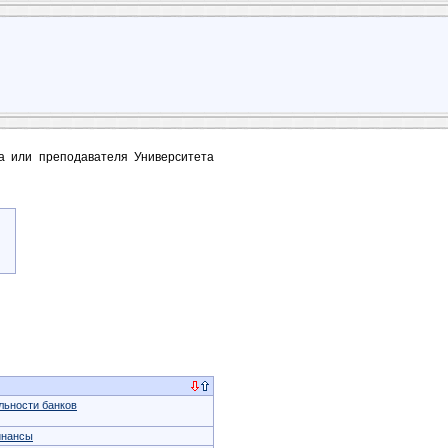
та или преподавателя Университета
льности банков
инансы