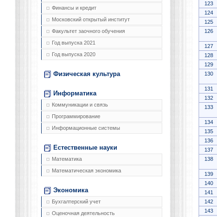
123
Финансы и кредит
124
Московский открытый институт
125
126
Факультет заочного обучения
Год выпуска 2021
127
Год выпуска 2020
128
129
Физическая культура
130
131
Информатика
132
Коммуникации и связь
133
Программирование
134
Информационные системы
135
136
Естественные науки
137
138
Математика
Математическая экономика
139
140
Экономика
141
142
Бухгалтерский учет
143
Оценочная деятельность