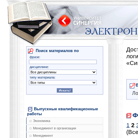
Дос
Поиск материалов по
лог
фразе:
«Си
дисциплине:
типу материала:
Ло
Выпускные квалификационные
Ф
работы
Экономика
1
2
Менеджмент в организации
(Все
Менеджмент