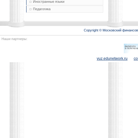
Иностранные языки
Педагогика
Copyright © Московский финансо
Наши партнеры:
vuz.edunetwork.ru
co