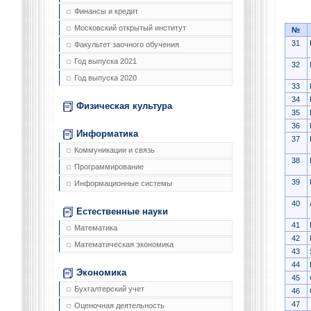
Финансы и кредит
Московский открытый институт
№
31
Факультет заочного обучения
Год выпуска 2021
32
Год выпуска 2020
33
34
Физическая культура
35
36
Информатика
37
Коммуникации и связь
38
Программирование
39
Информационные системы
40
Естественные науки
41
Математика
42
Математическая экономика
43
44
Экономика
45
Бухгалтерский учет
46
47
Оценочная деятельность