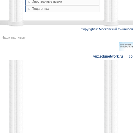
Иностранные языки
Педагогика
Copyright © Московский финансо
Наши партнеры:
vuz.edunetwork.ru
co