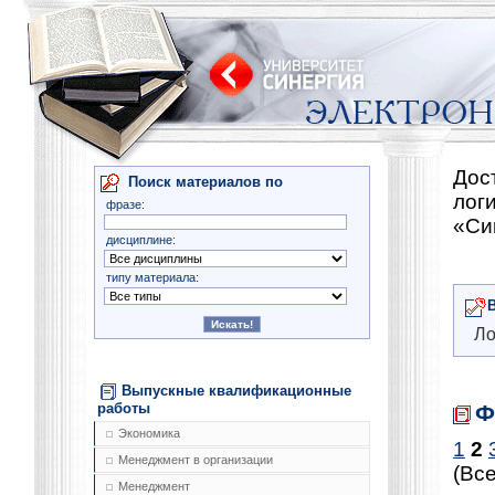
Дос
Поиск материалов по
лог
фразе:
«Си
дисциплине:
типу материала:
Ло
Выпускные квалификационные
Ф
работы
Экономика
1
2
Менеджмент в организации
(Все
Менеджмент