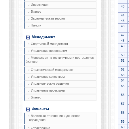
Инвестиции
43
Бизнес
44
Экономическая теория
45
Налоги
46
47
Менеджмент
48
Спортивный менеджмент
49
Управление персоналом
50
Менеджмент в гостиничном и ресторанном
51
бизнесе
52
Стратегический менеджмент
53
Управление качеством
54
Управленческие решения
55
Управление проектами
56
Бизнес
57
Финансы
58
Валютные отношения и денежное
обращение
59
60
Страхование