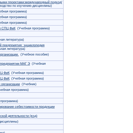
ными проектами:международный подход/
одство по изучению дисциплины)
бная программа)
бная программа)
бная программа)
и СПЦ ФиК
(Учебная программа)
ая литература)
й предприятия: энциклопедия
ная литература)
рганизации.
(Учебное пособие)
 предприятии МАГ Э
(Учебная
ПЦ ФиК
(Учебная программа)
ПЦ ФиК
(Учебная программа)
 организации
(Учебник)
ебная программа)
программа)
лирование себестоимости продукции
ской деятельности (вэд)
дисциплины)
ма)