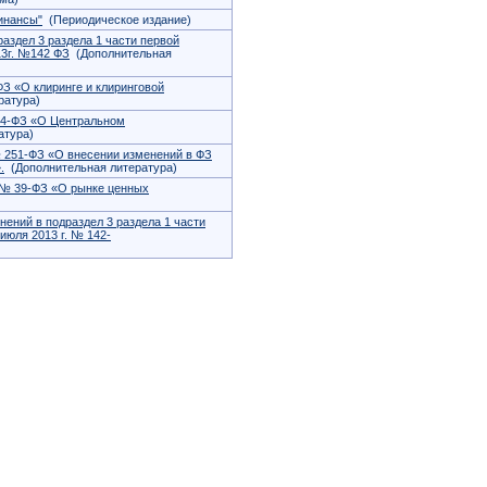
инансы"
(Периодическое издание)
аздел 3 раздела 1 части первой
13г. №142 ФЗ
(Дополнительная
ФЗ «О клиринге и клиринговой
ратура)
414-ФЗ «О Центральном
атура)
№ 251-ФЗ «О внесении изменений в ФЗ
.
(Дополнительная литература)
 № 39-ФЗ «О рынке ценных
ений в подраздел 3 раздела 1 части
июля 2013 г. № 142-