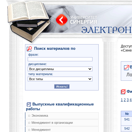
Досту
Поиск материалов по
«Сине
фразе:
дисциплине:
типу материала:
Ло
Фи
1
2
3
4
Выпускные квалификационные
работы
№
Экономика
541
Менеджмент в организации
542
Менеджмент