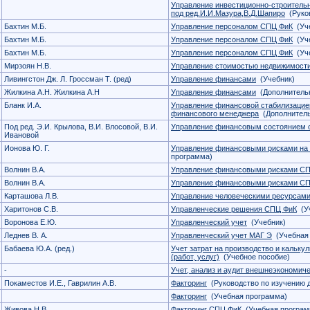
Управление инвестиционно-строитель
под ред.И.И.Мазура,В.Д.Шапиро
(Руков
Бахтин М.Б.
Управление персоналом СПЦ ФиК
(Уче
Бахтин М.Б.
Управление персоналом СПЦ ФиК
(Уче
Бахтин М.Б.
Управление персоналом СПЦ ФиК
(Уче
Мирзоян Н.В.
Управление стоимостью недвижимост
Ливингстон Дж. Л. Гроссман Т. (ред)
Управление финансами
(Учебник)
Жилкина А.Н. Жилкина А.Н
Управление финансами
(Дополнительн
Бланк И.А.
Управление финансовой стабилизацие
финансового менеджера
(Дополнитель
Под ред. Э.И. Крылова, В.И. Влосовой, В.И.
Управление финансовым состоянием о
Ивановой
Ионова Ю. Г.
Управление финансовыми рисками на
программа)
Волнин В.А.
Управление финансовыми рисками С
Волнин В.А.
Управление финансовыми рисками С
Карташова Л.В.
Управление человеческими ресурсами
Харитонов С.В.
Управленческие решения СПЦ ФиК
(Уч
Воронова Е.Ю.
Управленческий учет
(Учебник)
Леднев В. А.
Управленческий учет МАГ Э
(Учебная 
Бабаева Ю.А. (ред.)
Учет затрат на производство и кальку
(работ, услуг)
(Учебное пособие)
-
Учет, анализ и аудит внешнеэкономиче
Покаместов И.Е., Гаврилин А.В.
Факторинг
(Руководство по изучению 
Факторинг
(Учебная программа)
Живова Н.В.
Факторинг СПЦ ФиК
(Учебная програм