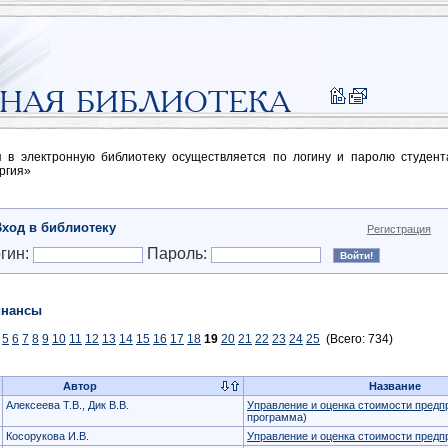
п в электронную библиотеку осуществляется по логину и паролю студен
ргия»
Вход в библиотеку
Регистрация
гин:
Пароль:
нансы
5
6
7
8
9
10
11
12
13
14
15
16
17
18
19
20
21
22
23
24
25
(Всего: 734)
Автор
Название
Алексеева Т.В., Дик В.В.
Управление и оценка стоимости предп
программа)
Косорукова И.В.
Управление и оценка стоимости предп