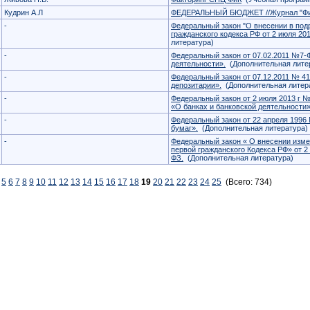
Кудрин А.Л
ФЕДЕРАЛЬНЫЙ БЮДЖЕТ //Журнал "Ф
-
Федеральный закон "О внесении в подр
гражданского кодекса РФ от 2 июля 20
литература)
-
Федеральный закон от 07.02.2011 №7-
деятельности».
(Дополнительная лите
-
Федеральный закон от 07.12.2011 № 
депозитарии».
(Дополнительная литер
-
Федеральный закон от 2 июля 2013 г 
«О банках и банковской деятельности»
-
Федеральный закон от 22 апреля 1996
бумаг».
(Дополнительная литература)
-
Федеральный закон « О внесении измен
первой гражданского Кодекса РФ» от 2 
ФЗ.
(Дополнительная литература)
5
6
7
8
9
10
11
12
13
14
15
16
17
18
19
20
21
22
23
24
25
(Всего: 734)