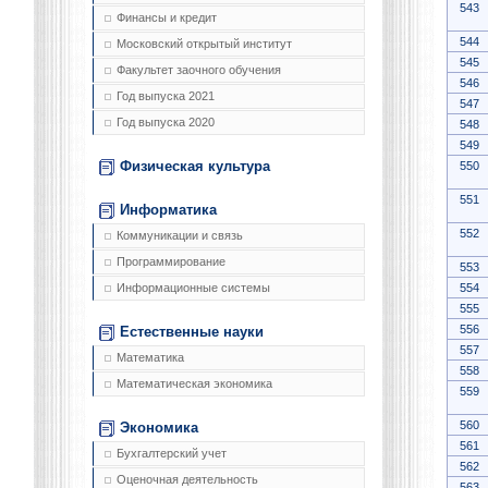
543
Финансы и кредит
544
Московский открытый институт
545
Факультет заочного обучения
546
Год выпуска 2021
547
Год выпуска 2020
548
549
Физическая культура
550
551
Информатика
552
Коммуникации и связь
Программирование
553
554
Информационные системы
555
556
Естественные науки
557
Математика
558
Математическая экономика
559
560
Экономика
561
Бухгалтерский учет
562
Оценочная деятельность
563