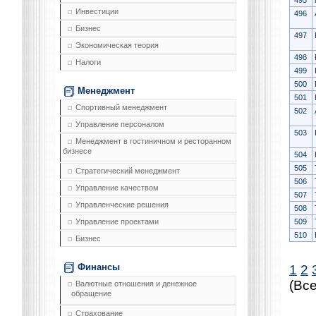
495
Инвестиции
496
Бизнес
497
Экономическая теория
498
Налоги
499
500
Менеджмент
501
Спортивный менеджмент
502
Управление персоналом
503
Менеджмент в гостиничном и ресторанном
бизнесе
504
505
Стратегический менеджмент
506
Управление качеством
507
Управленческие решения
508
509
Управление проектами
510
Бизнес
Финансы
1
2
(Все
Валютные отношения и денежное
обращение
Страхование