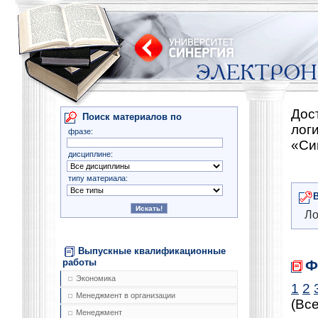
Дос
Поиск материалов по
лог
фразе:
«Си
дисциплине:
типу материала:
Ло
Выпускные квалификационные
Ф
работы
Экономика
1
2
Менеджмент в организации
(Все
Менеджмент