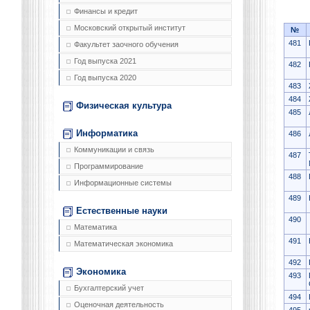
Финансы и кредит
Московский открытый институт
№
481
Факультет заочного обучения
Год выпуска 2021
482
Год выпуска 2020
483
484
Физическая культура
485
Информатика
486
Коммуникации и связь
487
Программирование
488
Информационные системы
489
Естественные науки
490
Математика
491
Математическая экономика
492
Экономика
493
Бухгалтерский учет
494
Оценочная деятельность