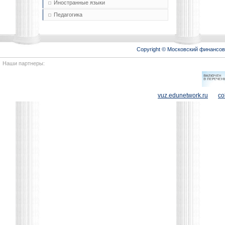
Иностранные языки
Педагогика
Copyright © Московский финансо
Наши партнеры:
vuz.edunetwork.ru
co