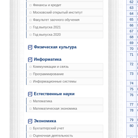
62
Финансы и кредит
63
Московский открытый институт
64
65
Факультет заочного обучения
66
Год выпуска 2021
67
Год выпуска 2020
68
69
Физическая культура
70
71
Информатика
72
Коммуникации и связь
73
Программирование
Информационные системы
74
75
Естественные науки
76
Математика
77
Математическая экономика
78
79
Экономика
80
Бухгалтерский учет
Оценочная деятельность