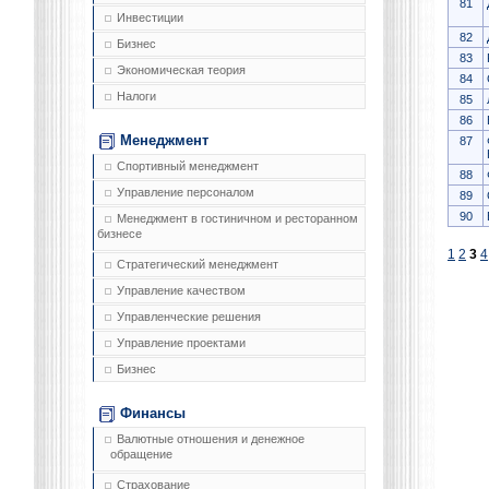
81
Инвестиции
82
Бизнес
83
Экономическая теория
84
Налоги
85
86
Менеджмент
87
Спортивный менеджмент
88
Управление персоналом
89
90
Менеджмент в гостиничном и ресторанном
бизнесе
1
2
3
4
Стратегический менеджмент
Управление качеством
Управленческие решения
Управление проектами
Бизнес
Финансы
Валютные отношения и денежное
обращение
Страхование