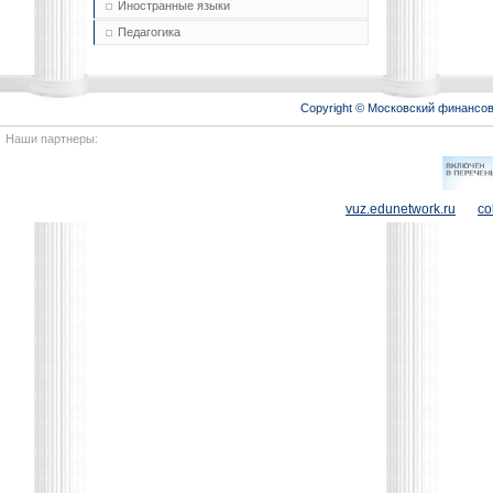
Иностранные языки
Педагогика
Copyright © Московский финансо
Наши партнеры:
vuz.edunetwork.ru
co