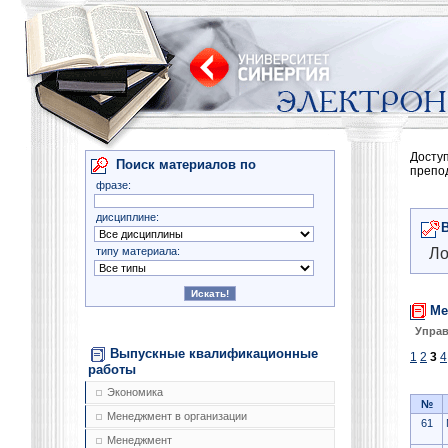
Досту
Поиск материалов по
препо
фразе:
дисциплине:
типу материала:
Ло
Ме
Управ
Выпускные квалификационные
1
2
3
4
работы
Экономика
№
Менеджмент в организации
61
Менеджмент