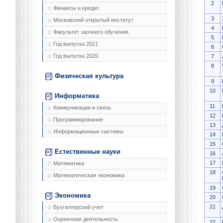
2
Финансы и кредит
3
Московский открытый институт
4
Факультет заочного обучения
5
Год выпуска 2021
6
Год выпуска 2020
7
8
Физическая культура
9
10
Информатика
11
Коммуникации и связь
12
Программирование
13
Информационные системы
14
15
Естественные науки
16
17
Математика
18
Математическая экономика
19
Экономика
20
21
Бухгалтерский учет
Оценочная деятельность
22