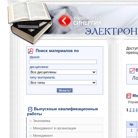
Досту
Поиск материалов по
препо
фразе:
дисциплине:
типу материала:
Ло
Ме
Управ
Выпускные квалификационные
1
2
3
4
работы
Экономика
№
Менеджмент в организации
1
Менеджмент