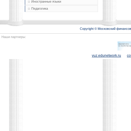
Иностранные языки
Педагогика
Copyright © Московский финансо
Наши партнеры:
vuz.edunetwork.ru
co