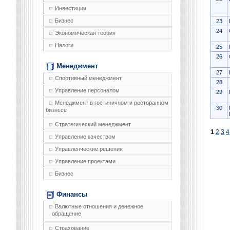
Инвестиции
Бизнес
23
24
Экономическая теория
Налоги
25
26
Менеджмент
27
Спортивный менеджмент
28
Управление персоналом
29
Менеджмент в гостиничном и ресторанном
30
бизнесе
Стратегический менеджмент
1
2
3
4
Управление качеством
Управленческие решения
Управление проектами
Бизнес
Финансы
Валютные отношения и денежное
обращение
Страхование