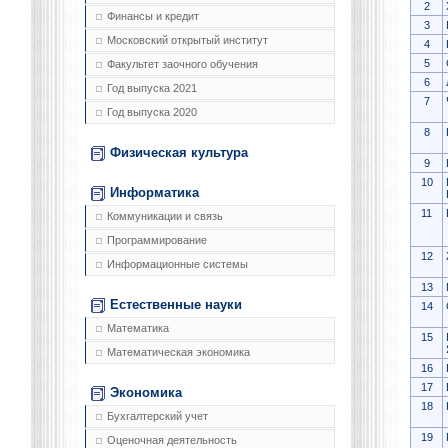
2
Финансы и кредит
3
Московский открытый институт
4
5
Факультет заочного обучения
6
Год выпуска 2021
7
Год выпуска 2020
8
Физическая культура
9
10
Информатика
11
Коммуникации и связь
Программирование
12
Информационные системы
13
Естественные науки
14
Математика
15
Математическая экономика
16
17
Экономика
18
Бухгалтерский учет
19
Оценочная деятельность