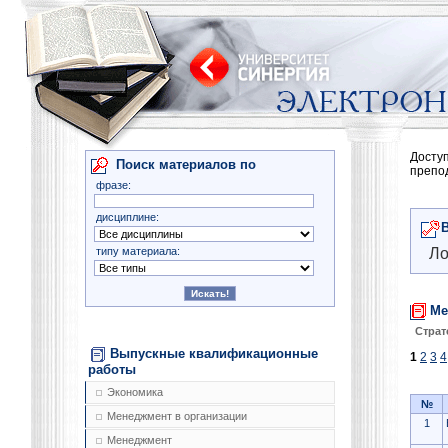
Досту
Поиск материалов по
препо
фразе:
дисциплине:
типу материала:
Ло
Ме
Страт
Выпускные квалификационные
1
2
3
4
работы
Экономика
№
Менеджмент в организации
1
Менеджмент