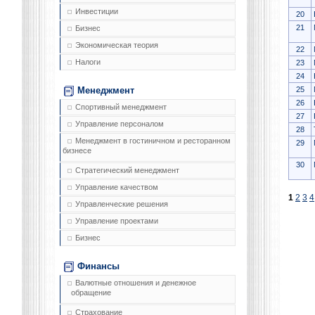
Инвестиции
20
21
Бизнес
Экономическая теория
22
Налоги
23
24
25
Менеджмент
26
Спортивный менеджмент
27
Управление персоналом
28
Менеджмент в гостиничном и ресторанном
29
бизнесе
30
Стратегический менеджмент
Управление качеством
1
2
3
4
Управленческие решения
Управление проектами
Бизнес
Финансы
Валютные отношения и денежное
обращение
Страхование