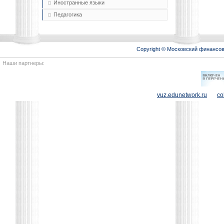
Иностранные языки
Педагогика
Copyright © Московский финансо
Наши партнеры:
vuz.edunetwork.ru
co