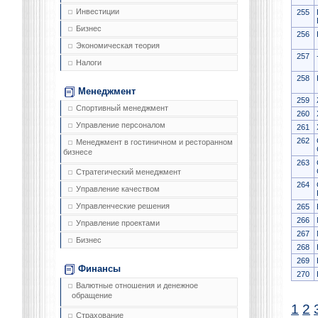
Инвестиции
255
Бизнес
256
Экономическая теория
257
Налоги
258
Менеджмент
259
Спортивный менеджмент
260
Управление персоналом
261
262
Менеджмент в гостиничном и ресторанном
бизнесе
263
Стратегический менеджмент
264
Управление качеством
Управленческие решения
265
266
Управление проектами
267
Бизнес
268
269
Финансы
270
Валютные отношения и денежное
обращение
1
2
Страхование