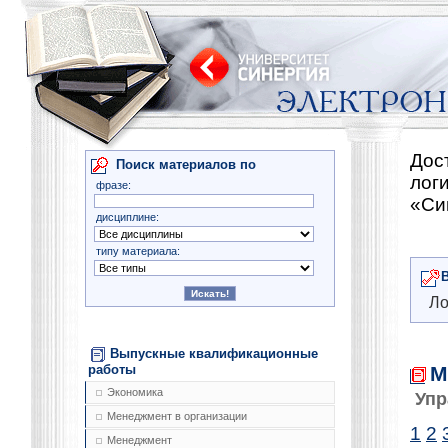
Дос
Поиск материалов по
лог
фразе:
«Си
дисциплине:
типу материала:
Ло
Выпускные квалификационные
М
работы
Экономика
Упр
Менеджмент в организации
1
2
Менеджмент