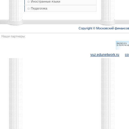
Иностранные языки
Педагогика
Copyright © Московский финансо
Наши партнеры:
vuz.edunetwork.ru
co