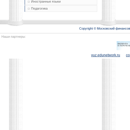
Иностранные языки
Педагогика
Copyright © Московский финансо
Наши партнеры:
vuz.edunetwork.ru
co