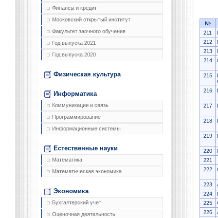
Финансы и кредит
Московский открытый институт
№
Факультет заочного обучения
211
212
Год выпуска 2021
213
Год выпуска 2020
214
Физическая культура
215
216
Информатика
Коммуникации и связь
217
Программирование
218
Информационные системы
219
Естественные науки
220
Математика
221
222
Математическая экономика
223
Экономика
224
Бухгалтерский учет
225
226
Оценочная деятельность