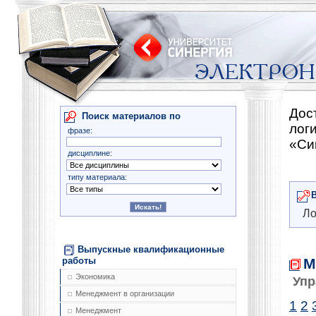
Дос
Поиск материалов по
лог
фразе:
«Си
дисциплине:
типу материала:
Ло
Выпускные квалификационные
М
работы
Экономика
Упр
Менеджмент в организации
1
2
Менеджмент