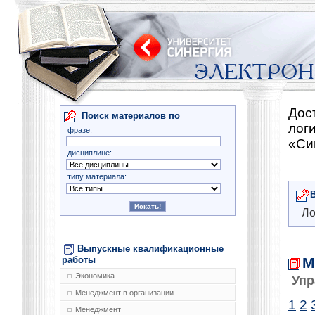
Дос
Поиск материалов по
лог
фразе:
«Си
дисциплине:
типу материала:
Ло
Выпускные квалификационные
М
работы
Экономика
Упр
Менеджмент в организации
1
2
Менеджмент