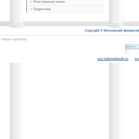
Иностранные языки
Педагогика
Copyright © Московский финансо
Наши партнеры:
vuz.edunetwork.ru
co