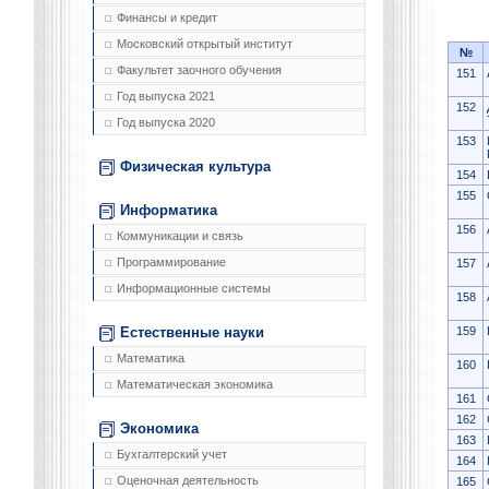
Финансы и кредит
Московский открытый институт
№
Факультет заочного обучения
151
Год выпуска 2021
152
Год выпуска 2020
153
Физическая культура
154
155
Информатика
156
Коммуникации и связь
Программирование
157
Информационные системы
158
159
Естественные науки
Математика
160
Математическая экономика
161
162
Экономика
163
Бухгалтерский учет
164
Оценочная деятельность
165