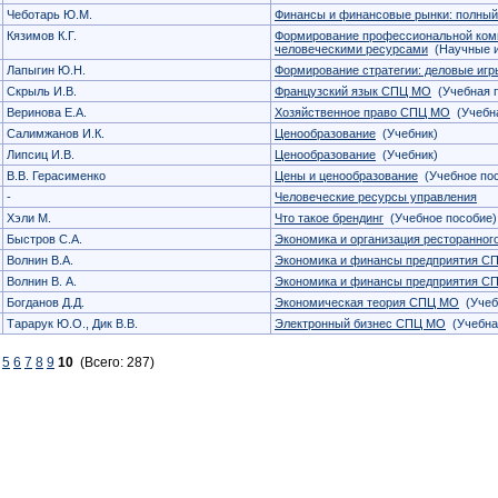
Чеботарь Ю.М.
Финансы и финансовые рынки: полный
Кязимов К.Г.
Формирование профессиональной комп
человеческими ресурсами
(Научные и
Лапыгин Ю.Н.
Формирование стратегии: деловые игр
Скрыль И.В.
Французский язык СПЦ МО
(Учебная 
Веринова Е.А.
Хозяйственное право СПЦ МО
(Учебна
Салимжанов И.К.
Ценообразование
(Учебник)
Липсиц И.В.
Ценообразование
(Учебник)
В.В. Герасименко
Цены и ценообразование
(Учебное пос
-
Человеческие ресурсы управления
Хэли М.
Что такое брендинг
(Учебное пособие)
Быстров С.А.
Экономика и организация ресторанног
Волнин В.А.
Экономика и финансы предприятия С
Волнин В. А.
Экономика и финансы предприятия С
Богданов Д.Д.
Экономическая теория СПЦ МО
(Учеб
Тарарук Ю.О., Дик В.В.
Электронный бизнес СПЦ МО
(Учебна
5
6
7
8
9
10
(Всего: 287)