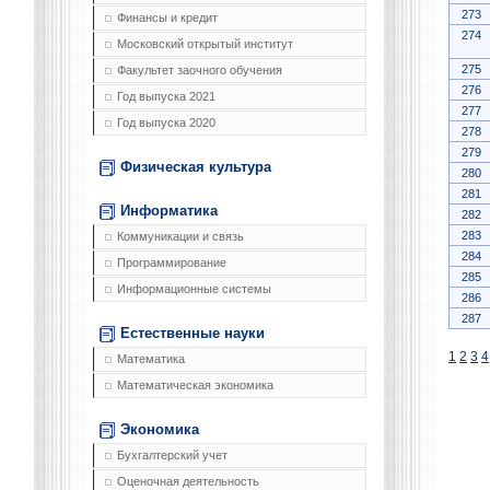
273
Финансы и кредит
274
Московский открытый институт
275
Факультет заочного обучения
276
Год выпуска 2021
277
Год выпуска 2020
278
279
Физическая культура
280
281
Информатика
282
283
Коммуникации и связь
284
Программирование
285
Информационные системы
286
287
Естественные науки
1
2
3
4
Математика
Математическая экономика
Экономика
Бухгалтерский учет
Оценочная деятельность