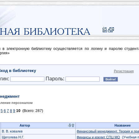
п в электронную библиотеку осуществляется по логину и паролю студен
ргия»
Вход в библиотеку
Регистрация
гин:
Пароль:
неджмент
ление персоналом
5
6
7
8
9
10
(Всего: 287)
Автор
Название
В. В. ковалев
Финансовый менеджмент. Теория и пра
Щеголева Н.Г.
Финансы и кредит СПЦ МО
(Учебная 