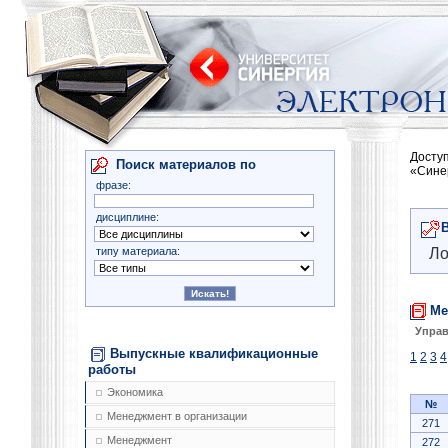
Досту
Поиск материалов по
«Сине
фразе:
дисциплине:
типу материала:
Ло
Ме
Управ
Выпускные квалификационные
1
2
3
4
работы
Экономика
№
Менеджмент в организации
271
Менеджмент
272