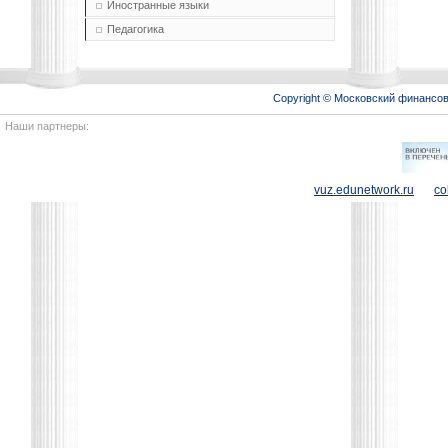
Иностранные языки
Педагогика
Copyright © Московский финансо
Наши партнеры:
vuz.edunetwork.ru
co