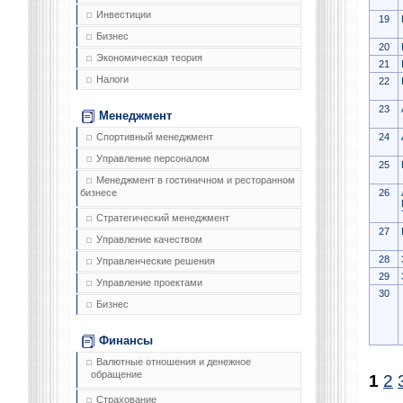
Инвестиции
19
Бизнес
20
Экономическая теория
21
Налоги
22
23
Менеджмент
24
Спортивный менеджмент
Управление персоналом
25
Менеджмент в гостиничном и ресторанном
26
бизнесе
Стратегический менеджмент
27
Управление качеством
28
Управленческие решения
29
Управление проектами
30
Бизнес
Финансы
Валютные отношения и денежное
обращение
1
2
Страхование