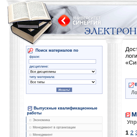
Дос
Поиск материалов по
лог
фразе:
«Си
дисциплине:
типу материала:
Ло
Выпускные квалификационные
М
работы
Экономика
Упр
Менеджмент в организации
1
2
Менеджмент