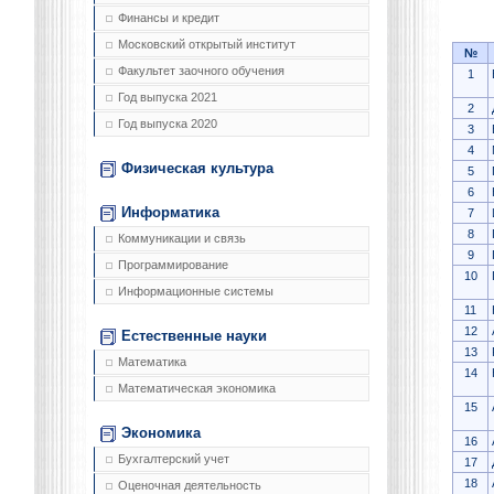
Финансы и кредит
Московский открытый институт
№
Факультет заочного обучения
1
Год выпуска 2021
2
Год выпуска 2020
3
4
Физическая культура
5
6
Информатика
7
8
Коммуникации и связь
9
Программирование
10
Информационные системы
11
12
Естественные науки
13
Математика
14
Математическая экономика
15
Экономика
16
Бухгалтерский учет
17
18
Оценочная деятельность