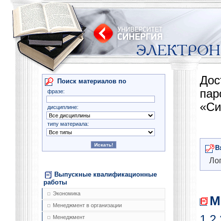
Дос
Поиск материалов по
па
фразе:
«Си
дисциплине:
типу материала:
В
Лог
Выпускные квалификационные
работы
Экономика
М
Менеджмент в организации
1
2
Менеджмент