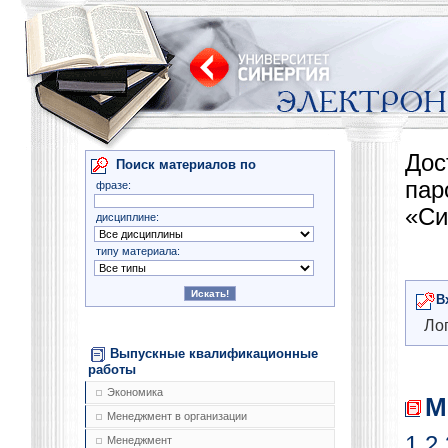
Дос
Поиск материалов по
па
фразе:
«Си
дисциплине:
типу материала:
В
Лог
Выпускные квалификационные
работы
Экономика
М
Менеджмент в организации
1
2
Менеджмент