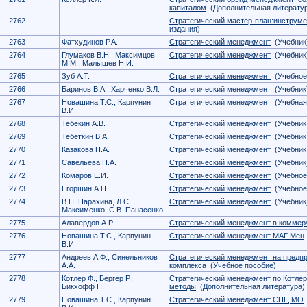
капиталом
(Дополнительная литерату
2762
Стратегический мастер-план:инструм
издания)
2763
Фатхудинов Р.А.
Стратегический менеджмент
(Учебник
2764
Глумаков В.Н., Максимцов
Стратегический менеджмент
(Учебник
М.М., Малышев Н.И.
2765
Зуб А.Т.
Стратегический менеджмент
(Учебное
2766
Баринов В.А., Харченко В.Л.
Стратегический менеджмент
(Учебник
2767
Новашина Т.С., Карпунин
Стратегический менеджмент
(Учебная
В.И.
2768
Тебекин А.В.
Стратегический менеджмент
(Учебник
2769
Тебеткин В.А.
Стратегический менеджмент
(Учебник
2770
Казакова Н.А.
Стратегический менеджмент
(Учебник
2771
Савельева Н.А.
Стратегический менеджмент
(Учебник
2772
Комаров Е.И.
Стратегический менеджмент
(Учебное
2773
Егоршин А.П.
Стратегический менеджмент
(Учебное
2774
В.Н. Парахина, Л.С.
Стратегический менеджмент
(Учебник
Максименко, С.В. Панасенко
2775
Алавердов А.Р.
Стратегический менеджмент в коммер
2776
Новашина Т.С., Карпунин
Стратегический менеджмент МАГ Мен
В.И.
2777
Андреев А.Ф., Синельников
Стратегический менеджмент на предпр
А.А.
комплекса
(Учебное пособие)
2778
Котлер Ф., Бергер Р.,
Стратегический менеджмент по Котлер
Бикхофф Н.
методы
(Дополнительная литература)
2779
Новашина Т.С., Карпунин
Стратегический менеджмент СПЦ МО