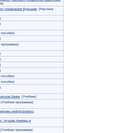
ра)
ент управления будущим
(Научные
)
)
 пособие)
)
 программа)
)
)
)
)
 пособие)
 пособие)
)
ческом банке
(Учебник)
(Учебная программа)
иятиях нефтегазового
у: лучшие приемы и
(Учебная программа)