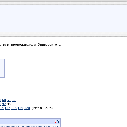
та или преподавателя Университета
9
60
61
62
1
92
93
16
117
118
119
120
(Всего: 3595)
здание, оценка и управление марочным