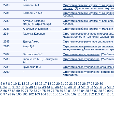
В.И.
2780
Томпсон А.А.
Стратегический менеджмент: концепци
анализа
(Дополнительная литература)
2781
Томсон-мл А.А.
Стратегический менеджмент: концепци
пособие)
2782
Артур А.Томпсон-
Стратегический менеджмент: Концепци
мл.,А.Дж.Стрикленд 3
пособие)
2783
Аналоуи Ф. Карами А.
Стратегический менеджмент: малых и 
2784
Гарольд Керцнер
Стратегическое планирование для уп
модели зрелости
(Дополнительная лит
2785
Девид Аакер
Стратегическое рыночное управление
2786
Акер Д.А.
Стратегическое рыночное управление:
менеджмента
(Дополнительная литера
2787
Виханский О.С.
Стратегическое управление
(Учебник)
2788
Гапоненко А.Л., Панкрухин
Стратегическое управление
(Учебник)
А.П.
2789
Грушенко В.И.
Стратегическое управление организац
2790
-
Стратегическое управление: регион, г
литература)
5
6
7
8
9
10
11
12
13
14
15
16
17
18
19
20
21
22
23
24
25
26
27
28
29
30
33
34
35
36
37
38
39
40
41
42
43
44
45
46
47
48
49
50
51
52
53
54
55
56
57
58
5
65
66
67
68
69
70
71
72
73
74
75
76
77
78
79
80
81
82
83
84
85
86
87
88
89
90
9
96
97
98
99
100
101
102
103
104
105
106
107
108
109
110
111
112
113
114
115
1