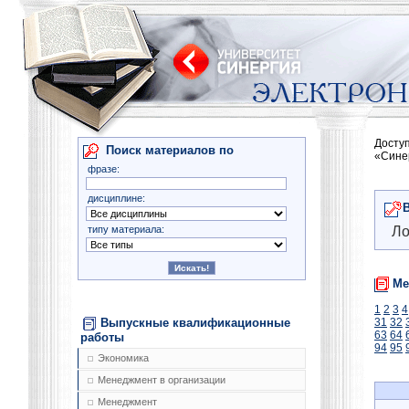
Досту
Поиск материалов по
«Сине
фразе:
дисциплине:
типу материала:
Ло
Ме
1
2
3
4
Выпускные квалификационные
31
32
63
64
работы
94
95
Экономика
Менеджмент в организации
Менеджмент