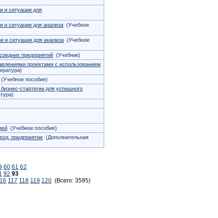
и и ситуации для
и и ситуации для анализа
(Учебное
и и ситуации для анализа
(Учебное
средних предприятий
(Учебник)
равлениями проектами с использованием
ература)
(Учебное пособие)
 бизнес-стартегии для успешного
тура)
ией
(Учебное пособие)
ород, предприятие
(Дополнительная
9
60
61
62
1
92
93
16
117
118
119
120
(Всего: 3595)