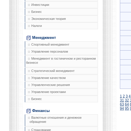
Инвестиции
Бизнес
Экономическая теория
Налоги
Менеджмент
Спортивный менеджмент
Управление персоналом
Менеджмент в гостиничном и ресторанном
бизнесе
Стратегический менеджмент
Управление качеством
Управленческие решения
Управление проектами
1
2
3
4
Бизнес
31
32
63
64
94
95
Финансы
Валютные отношения и денежное
обращение
Страхование