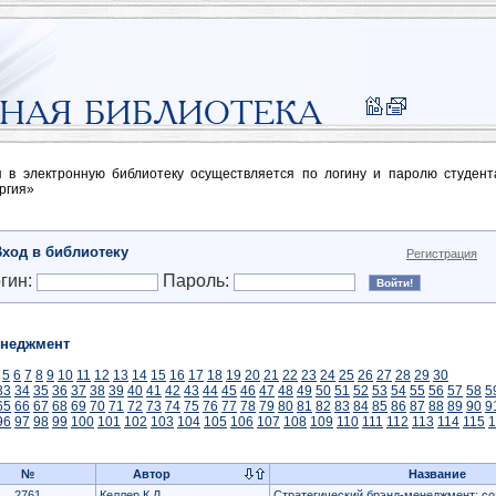
п в электронную библиотеку осуществляется по логину и паролю студен
ргия»
Вход в библиотеку
Регистрация
гин:
Пароль:
неджмент
5
6
7
8
9
10
11
12
13
14
15
16
17
18
19
20
21
22
23
24
25
26
27
28
29
30
33
34
35
36
37
38
39
40
41
42
43
44
45
46
47
48
49
50
51
52
53
54
55
56
57
58
5
65
66
67
68
69
70
71
72
73
74
75
76
77
78
79
80
81
82
83
84
85
86
87
88
89
90
9
96
97
98
99
100
101
102
103
104
105
106
107
108
109
110
111
112
113
114
115
1
№
Автор
Название
2761
Келлер К.Л.
Стратегический брэнд-менеджмент: со