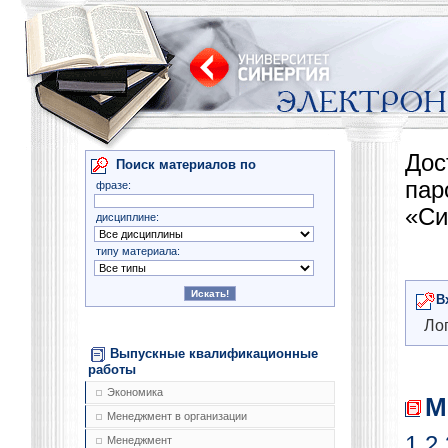
Дос
Поиск материалов по
па
фразе:
«Си
дисциплине:
типу материала:
В
Лог
Выпускные квалификационные
работы
Экономика
М
Менеджмент в организации
1
2
Менеджмент