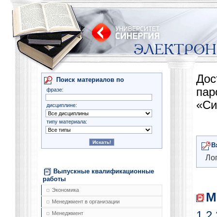
Дос
Поиск материалов по
па
фразе:
«Си
дисциплине:
типу материала:
В
Лог
Выпускные квалификационные
работы
Экономика
М
Менеджмент в организации
1
2
Менеджмент