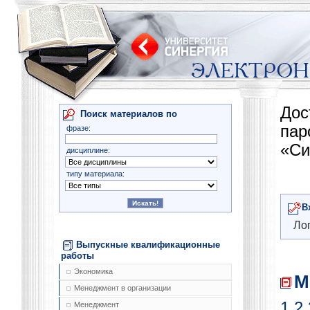
Дос
Поиск материалов по
па
фразе:
«Си
дисциплине:
типу материала:
В
Лог
Выпускные квалификационные
работы
Экономика
М
Менеджмент в организации
1
2
Менеджмент