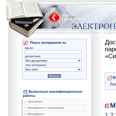
Дос
Поиск материалов по
па
фразе:
«Си
дисциплине:
типу материала:
В
Лог
Выпускные квалификационные
работы
Экономика
М
Менеджмент в организации
1
2
Менеджмент