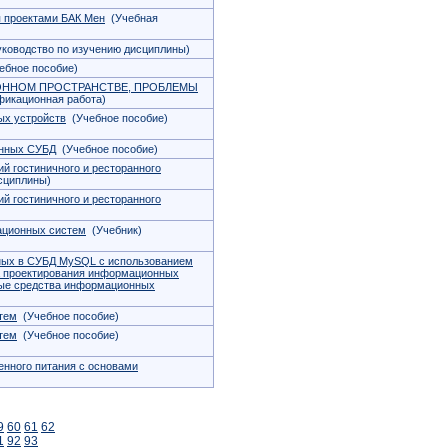
 проектами БАК Мен
(Учебная
ководство по изучению дисциплины)
бное пособие)
ОННОМ ПРОСТРАНСТВЕ, ПРОБЛЕМЫ
икационная работа)
ых устройств
(Учебное пособие)
онных СУБД
(Учебное пособие)
й гостиничного и ресторанного
сциплины)
й гостиничного и ресторанного
ационных систем
(Учебник)
нных в СУБД MySQL с использованием
а проектирования информационных
ные средства информационных
тем
(Учебное пособие)
тем
(Учебное пособие)
енного питания с основами
9
60
61
62
1
92
93