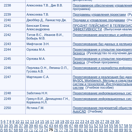
2238
Алексеева Т.В., Дик В.В.
Программное обеспечение управления
программа)
2239
Алексеева Т.В.
Программы управления проектами
(Ру
2240
Джоббер Д., Ланкастер Дж.
Продажи и управление продажами
(Уче
2241
Бенская Елена
ПРОДУКТ ПЛЕЙСМЕНТ В ТЕЛЕВИЗИ
Александровна
ЭФФЕКТИВНОСТИ
(Выпускная квалиф
2242
Титов В.С., Иванов В.И.,
Проектирование аналоговых и цифров
Бобырь М.В.
2243
Мифтахов Э.Н.
Проектирование баз данных в реляци
2244
Орлова М.А.
Проектирование и открытие предприяти
бизнеса
(Руководство по изучению ди
2245
Орлова М.А.
Проектирование и открытие предприяти
бизнеса
(Учебная программа)
2246
Перлова О.Н., Ляпина О.П.,
Проектирование и разработка информ
Гусева А.В.
2247
Мартишин С.А.
Проектирование и реализация баз да
MySQL Workbench. Методы и средств
систем и технологий. Инструменталь
систем
(Учебное пособие)
2248
Заботина Н.Н.
Проектирование информационных сис
2249
Грекул В.И., Денищенко Г.Н.,
Проектирование информационных сис
Корвкина Н.Л.
2250
Ястина Г.М.
Проектирование предприятий обществ
AutoCAD
(Учебник)
5
6
7
8
9
10
11
12
13
14
15
16
17
18
19
20
21
22
23
24
25
26
27
28
29
30
33
34
35
36
37
38
39
40
41
42
43
44
45
46
47
48
49
50
51
52
53
54
55
56
57
58
5
65
66
67
68
69
70
71
72
73
74
75
76
77
78
79
80
81
82
83
84
85
86
87
88
89
90
9