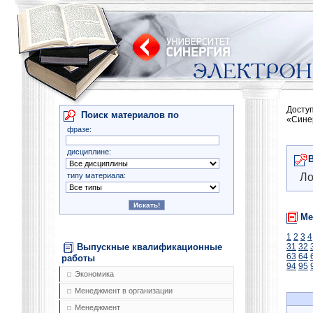
Досту
Поиск материалов по
«Сине
фразе:
дисциплине:
типу материала:
Ло
Ме
1
2
3
4
Выпускные квалификационные
31
32
63
64
работы
94
95
Экономика
Менеджмент в организации
Менеджмент