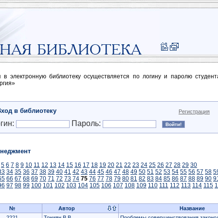
п в электронную библиотеку осуществляется по логину и паролю студен
ргия»
Вход в библиотеку
Регистрация
гин:
Пароль:
неджмент
5
6
7
8
9
10
11
12
13
14
15
16
17
18
19
20
21
22
23
24
25
26
27
28
29
30
33
34
35
36
37
38
39
40
41
42
43
44
45
46
47
48
49
50
51
52
53
54
55
56
57
58
5
65
66
67
68
69
70
71
72
73
74
75
76
77
78
79
80
81
82
83
84
85
86
87
88
89
90
9
96
97
98
99
100
101
102
103
104
105
106
107
108
109
110
111
112
113
114
115
1
№
Автор
Название
2221
Тониян В.В.
Проблемы совершенствования законод