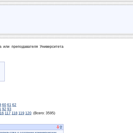
та или преподавателя Университета
9
60
61
62
1
92
93
16
117
118
119
120
(Всего: 3595)
ательства о создании коммерческих