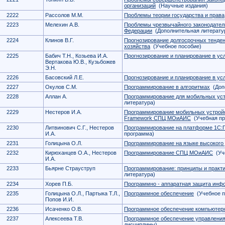
организаций
(Научные издания)
2222
Рассолов М.М.
Проблемы теории государства и права
2223
Мелехин А.В.
Проблемы чрезвычайного законодател
Федерации
(Дополнительная литерату
2224
Клинов В.Г.
Прогнозирование долгосрочных тенден
хозяйства
(Учебное пособие)
2225
Бабич Т.Н., Козьева И.А.
Прогнозирование и планирование в ус
Вертакова Ю.В., Кузьбожев
Э.Н.
2226
Басовский Л.Е.
Прогнозирование и планирование в ус
2227
Окулов С.М.
Программирование в алгоритмах
(Допо
2228
Аллан А.
Программирование для мобильных уст
литература)
2229
Нестеров И.А.
Программирование мобильных устройс
Framework СПЦ МОиАИС
(Учебная пр
2230
Литвинович С.Г., Нестеров
Программирование на платформе 1С
И.А.
программа)
2231
Голицына О.Л.
Программирование на языке высокого
2232
Кирюханцев О.А., Нестеров
Программирование СПЦ МОиАИС
(Уч
И.А.
2233
Бьярне Страуструп
Программирование: принципы и практ
литература)
2234
Хорев П.Б.
Программно - аппаратная защита инф
2235
Голицына О.Л., Партыка Т.Л.,
Программное обеспечение
(Учебное п
Попов И.И.
2236
Исаченко О.В.
Программное обеспечение компьютер
2237
Алексеева Т.В.
Программное обеспечение управления
дисциплины)