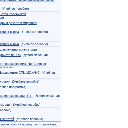
(Учебное пособие)
ьства Российской
ра)
ций в развитии мирового
ловиях рынка
(Учебное пособие)
ловиях рынка
(Учебное пособие)
лнительная литература)
ройств на IOS
(Дополнительная
тв на платформе. Net Compact
ограмма)
:Предприятие СПЦ МОиАИС
(Учебная
 уровня
(Учебное пособие)
ебная программа)
ика использования С++
(Дополнительная
ормации
(Учебное пособие)
особие)
ных сетей
(Учебное пособие)
 проектами
(Руководство по изучению