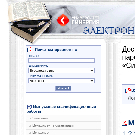
Дос
Поиск материалов по
па
фразе:
«Си
дисциплине:
типу материала:
В
Лог
Выпускные квалификационные
работы
Экономика
М
Менеджмент в организации
1
2
Менеджмент