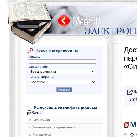
Дос
Поиск материалов по
па
фразе:
«Си
дисциплине:
типу материала:
В
Лог
Выпускные квалификационные
работы
Экономика
М
Менеджмент в организации
1
2
Менеджмент