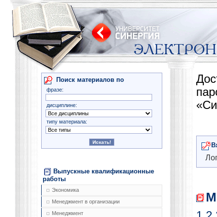
Дос
Поиск материалов по
па
фразе:
«Си
дисциплине:
типу материала:
В
Лог
Выпускные квалификационные
работы
Экономика
М
Менеджмент в организации
1
2
Менеджмент