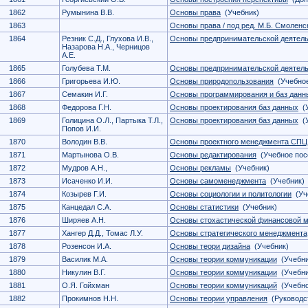
1862
Румынина В.В.
Основы права
(Учебник)
1863
Основы права / под ред. М.Б. Смоленс
1864
Резник С.Д., Глухова И.В.,
Основы предпринимательской деятел
Назарова Н.А., Черницов
А.Е.
1865
Голубева Т.М.
Основы предпринимательской деятел
1866
Григорьева И.Ю.
Основы природопользования
(Учебное
1867
Семакин И.Г.
Основы программирования и баз данн
1868
Федорова Г.Н.
Основы проектирования баз данных
(У
1869
Голицина О.Л., Партыка Т.Л.,
Основы проектирования баз данных
(У
Попов И.И.
1870
Володин В.В.
Основы проектного менеджмента СП
1871
Мартынова О.В.
Основы редактирования
(Учебное пос
1872
Мудров А.Н.,
Основы рекламы
(Учебник)
1873
Исаченко И.И.
Основы самоменеджмента
(Учебник)
1874
Козырев Г.И.
Основы социологии и политологии
(Уч
1875
Канцедал С.А.
Основы статистики
(Учебник)
1876
Ширяев А.Н.
Основы стохастической финансовой 
1877
Хангер Д.Д., Томас Л.У.
Основы стратегического менеджмента
1878
Розенсон И.А.
Основы теори дизайна
(Учебник)
1879
Василик М.А.
Основы теории коммуникации
(Учебни
1880
Никулин В.Г.
Основы теории коммуникации
(Учебни
1881
О.Я. Гойхман
Основы теории коммуникаций
(Учебно
1882
Прокимнов Н.Н.
Основы теории управления
(Руководст