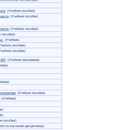
кого
(Учебное пособие)
ьности
(Учебное пособие)
ьности
(Учебное пособие)
 пособие)
ых
(Учебник)
чебное пособие)
чебное пособие)
Ц МО
(Учебная программа)
обие)
ебник)
математики
(Учебное пособие)
(Учебник)
к)
к)
е пособие)
во по изучению дисциплины)