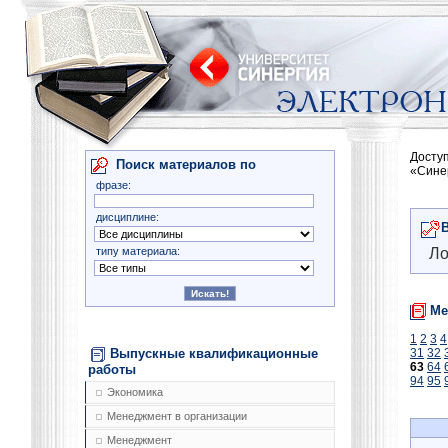
Досту
Поиск материалов по
«Сине
фразе:
дисциплине:
типу материала:
Ло
Ме
1
2
3
4
Выпускные квалификационные
31
32
63
64
работы
94
95
Экономика
Менеджмент в организации
Менеджмент