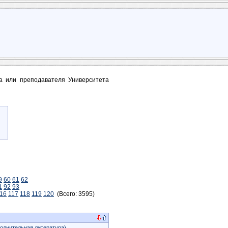
та или преподавателя Университета
9
60
61
62
1
92
93
16
117
118
119
120
(Всего: 3595)
олнительная литература)