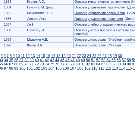
1883
Кусков А.С.
Основы туристского и гостиничного би
1884
Генкин Б.М. (ред)
Основы управления персоналом
(Допо
1885
Максимова Л. В.
Основы управления персоналом
(Учеб
1886
Деннис Локк
Основы управления проектами
(Допол
1887
Ли Н
Основы учебного академического рис
1888
Панков Д.А.
Основы учета и анализа в системе ф
пособие)
1889
Матюхин А.В.
Основы философии
(Учебное пособие
1890
Канке В.А.
Основы философии
(Учебник)
5
6
7
8
9
10
11
12
13
14
15
16
17
18
19
20
21
22
23
24
25
26
27
28
29
30
33
34
35
36
37
38
39
40
41
42
43
44
45
46
47
48
49
50
51
52
53
54
55
56
57
58
5
65
66
67
68
69
70
71
72
73
74
75
76
77
78
79
80
81
82
83
84
85
86
87
88
89
90
9
96
97
98
99
100
101
102
103
104
105
106
107
108
109
110
111
112
113
114
115
1