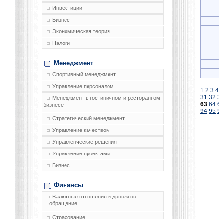
Инвестиции
Бизнес
Экономическая теория
Налоги
Менеджмент
Спортивный менеджмент
Управление персоналом
1
2
3
4
31
32
Менеджмент в гостиничном и ресторанном
63
64
бизнесе
94
95
Стратегический менеджмент
Управление качеством
Управленческие решения
Управление проектами
Бизнес
Финансы
Валютные отношения и денежное
обращение
Страхование