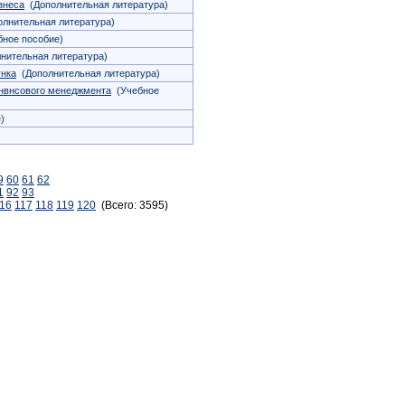
знеса
(Дополнительная литература)
лнительная литература)
ное пособие)
нительная литература)
унка
(Дополнительная литература)
инвнсового менеджмента
(Учебное
)
9
60
61
62
1
92
93
16
117
118
119
120
(Всего: 3595)