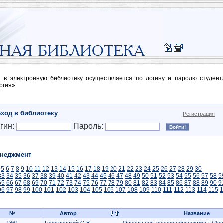
п в электронную библиотеку осуществляется по логину и паролю студен
ргия»
Вход в библиотеку
Регистрация
гин:
Пароль:
неджмент
5
6
7
8
9
10
11
12
13
14
15
16
17
18
19
20
21
22
23
24
25
26
27
28
29
30
33
34
35
36
37
38
39
40
41
42
43
44
45
46
47
48
49
50
51
52
53
54
55
56
57
58
5
65
66
67
68
69
70
71
72
73
74
75
76
77
78
79
80
81
82
83
84
85
86
87
88
89
90
9
96
97
98
99
100
101
102
103
104
105
106
107
108
109
110
111
112
113
114
115
1
№
Автор
Название
1861
Георгиевский О.В.
Основы построения перспективы
(Доп