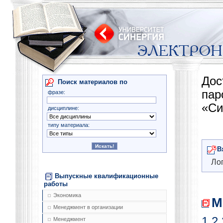
Дос
Поиск материалов по
па
фразе:
«Си
дисциплине:
типу материала:
В
Лог
Выпускные квалификационные
работы
Экономика
М
Менеджмент в организации
1
2
Менеджмент