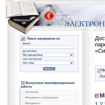
Дос
Поиск материалов по
па
фразе:
«Си
дисциплине:
типу материала:
В
Лог
Выпускные квалификационные
работы
Экономика
М
Менеджмент в организации
1
2
Менеджмент