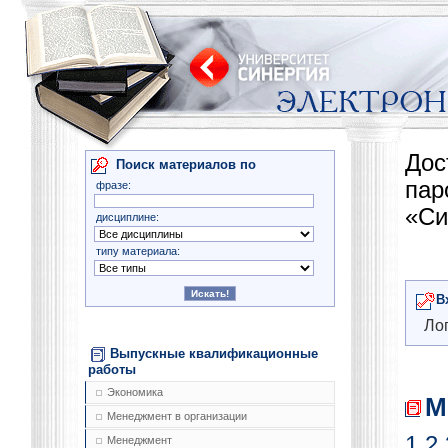
Дос
Поиск материалов по
па
фразе:
«Си
дисциплине:
типу материала:
В
Лог
Выпускные квалификационные
работы
Экономика
М
Менеджмент в организации
1
2
Менеджмент