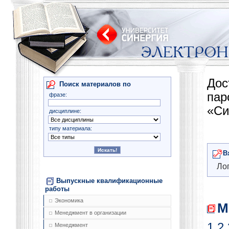
Дос
Поиск материалов по
па
фразе:
«Си
дисциплине:
типу материала:
В
Лог
Выпускные квалификационные
работы
Экономика
М
Менеджмент в организации
1
2
Менеджмент