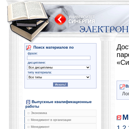
Дос
Поиск материалов по
па
фразе:
«Си
дисциплине:
типу материала:
В
Лог
Выпускные квалификационные
работы
Экономика
М
Менеджмент в организации
1
2
Менеджмент