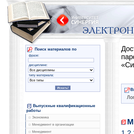
Дос
Поиск материалов по
па
фразе:
«Си
дисциплине:
типу материала:
В
Лог
Выпускные квалификационные
работы
Экономика
М
Менеджмент в организации
1
2
Менеджмент