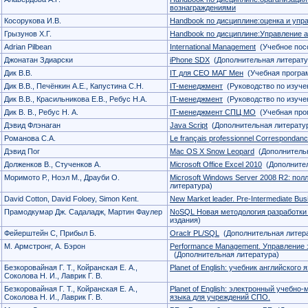
вознаграждениями
Косорукова И.В.
Handbook по дисциплине:оценка и упр
Грызунов Х.Г.
Handbook по дисциплине:Управление а
Adrian Pilbean
International Management
(Учебное пос
Джонатан Здиарски
iPhone SDX
(Дополнительная литерату
Дик В.В.
IT для СЕО МАГ Мен
(Учебная програ
Дик В.В., Печёнкин А.Е., Капустина С.Н.
IT-менеджмент
(Руководство по изуче
Дик В.В., Красильникова Е.В., Ребус Н.А.
IT-менеджмент
(Руководство по изуче
Дик В. В., Ребус Н. А.
IT-менеджмент СПЦ МО
(Учебная про
Дэвид Флэнаган
Java Script
(Дополнительная литерату
Романова С.А.
Le français professionnel Correspondan
Дэвид Пог
Mac OS X Snow Leopard
(Дополнительн
Долженков В., Стученков А.
Microsoft Office Excel 2010
(Дополнител
Моримото Р., Ноэл М., Драуби О.
Microsoft Windows Server 2008 R2: пол
литература)
David Cotton, David Foloey, Simon Kent.
New Market leader. Pre-Intermediate Bu
Прамодкумар Дж. Садаладж, Мартин Фаулер
NoSQL Новая методология разработки
издания)
Фейерштейн С, Прибыл Б.
Oraclr PL/SQL
(Дополнительная литер
М. Армстронг, А. Бэрон
Performance Management. Управление
(Дополнительная литература)
Безкоровайная Г. Т., Койранская Е. А.,
Planet of English: учебник английског
Соколова Н. И., Лаврик Г. В.
Безкоровайная Г. Т., Койранская Е. А.,
Planet of English: электронный учебно
Соколова Н. И., Лаврик Г. В.
языка для учреждений СПО.