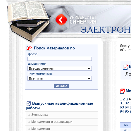
Досту
Поиск материалов по
«Сине
фразе:
дисциплине:
типу материала:
Ло
Ме
1
2
3
4
Выпускные квалификационные
31
32
63
64
работы
94
95
Экономика
Менеджмент в организации
№
Менеджмент
91