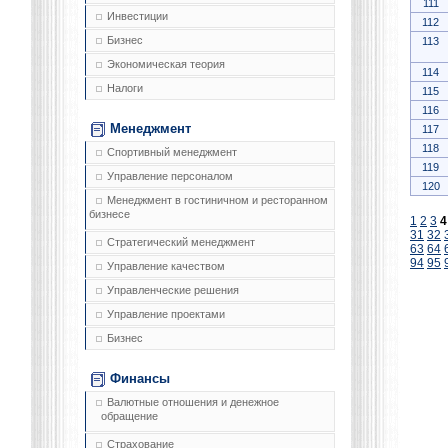
111
Инвестиции
112
Бизнес
113
Экономическая теория
114
Налоги
115
116
Менеджмент
117
118
Спортивный менеджмент
119
Управление персоналом
120
Менеджмент в гостиничном и ресторанном
бизнесе
1
2
3
4
31
32
Стратегический менеджмент
63
64
94
95
Управление качеством
Управленческие решения
Управление проектами
Бизнес
Финансы
Валютные отношения и денежное
обращение
Страхование