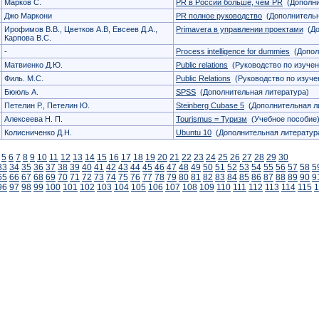
Марков С.
PR в России больше, чем PR
(Дополни
Джо Маркони
PR полное руководство
(Дополнительн
Ирофимов В.В., Цветков А.В, Евсеев Д.А.,
Primavera в управлении проектами
(До
Карпова В.С.
-
Process intelligence for dummies
(Допол
Матвиенко Д.Ю.
Public relations
(Руководство по изуче
Филь. М.С.
Public Relations
(Руководство по изуче
Бююль А.
SPSS
(Дополнительная литература)
Петелин Р., Петелин Ю.
Steinberg Cubase 5
(Дополнительная л
Алексеева Н. П.
Tourismus = Туризм
(Учебное пособие
Колисниченко Д.Н.
Ubuntu 10
(Дополнительная литератур
5
6
7
8
9
10
11
12
13
14
15
16
17
18
19
20
21
22
23
24
25
26
27
28
29
30
33
34
35
36
37
38
39
40
41
42
43
44
45
46
47
48
49
50
51
52
53
54
55
56
57
58
5
65
66
67
68
69
70
71
72
73
74
75
76
77
78
79
80
81
82
83
84
85
86
87
88
89
90
9
96
97
98
99
100
101
102
103
104
105
106
107
108
109
110
111
112
113
114
115
1