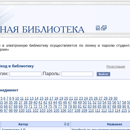
п в электронную библиотеку осуществляется по логину и паролю студен
ргия»
Вход в библиотеку
Регистрация
гин:
Пароль:
неджмент
5
6
7
8
9
10
11
12
13
14
15
16
17
18
19
20
21
22
23
24
25
26
27
28
29
30
33
34
35
36
37
38
39
40
41
42
43
44
45
46
47
48
49
50
51
52
53
54
55
56
57
58
5
65
66
67
68
69
70
71
72
73
74
75
76
77
78
79
80
81
82
83
84
85
86
87
88
89
90
9
96
97
98
99
100
101
102
103
104
105
106
107
108
109
110
111
112
113
114
115
1
Автор
Название
Алавердова А.Р.
Handbook по дисциплине:ораганизация