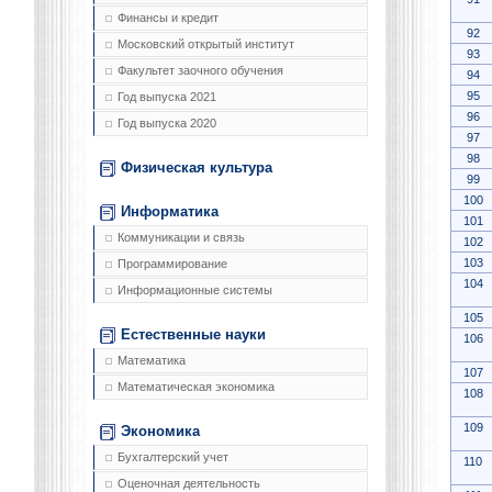
Финансы и кредит
92
Московский открытый институт
93
Факультет заочного обучения
94
95
Год выпуска 2021
96
Год выпуска 2020
97
98
Физическая культура
99
100
Информатика
101
Коммуникации и связь
102
103
Программирование
104
Информационные системы
105
Естественные науки
106
Математика
107
Математическая экономика
108
109
Экономика
Бухгалтерский учет
110
Оценочная деятельность