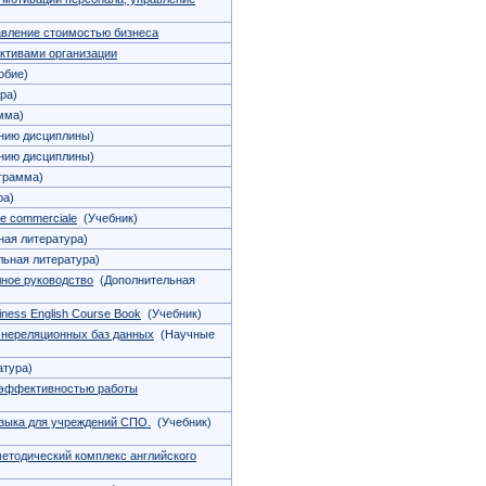
авление стоимостью бизнеса
ктивами организации
обие)
ра)
мма)
нию дисциплины)
нию дисциплины)
грамма)
ра)
ce commerciale
(Учебник)
ая литература)
ьная литература)
лное руководство
(Дополнительная
siness English Course Book
(Учебник)
 нереляционных баз данных
(Научные
атура)
 эффективностью работы
о языка для учреждений СПО.
(Учебник)
-методический комплекс английского