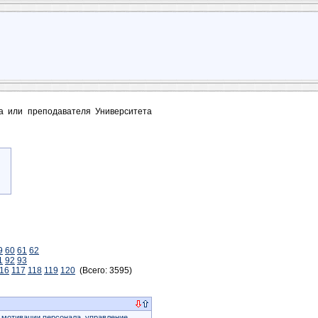
та или преподавателя Университета
9
60
61
62
1
92
93
16
117
118
119
120
(Всего: 3595)
 мотивации персонала, управление